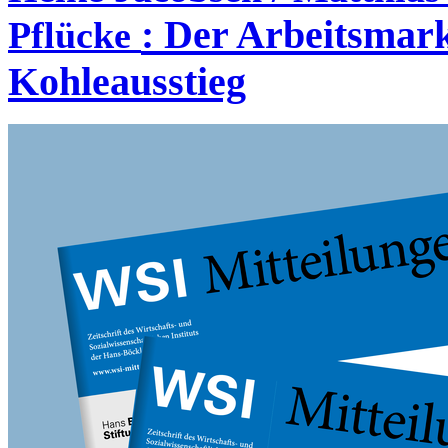
:
Der Arbeitsmark
Pflücke
Kohleausstieg