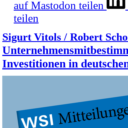
auf Mastodon teilen
teilen
Sigurt Vitols / Robert Sch
Unternehmensmitbestimmu
Investitionen in deutsch