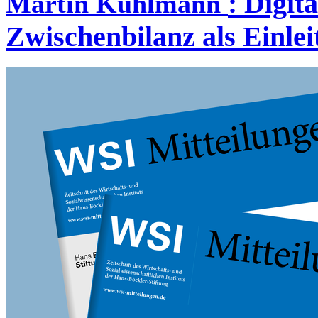
:
Digita
Martin Kuhlmann
Zwischenbilanz als Einle