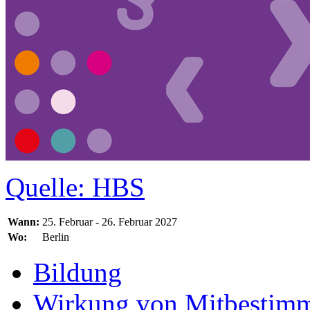
Quelle: HBS
Wann:
25. Februar - 26. Februar 2027
Wo:
Berlin
Bildung
Wirkung von Mitbestim