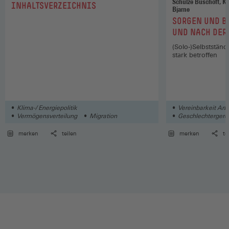
Schulze Buschoff, Karin / Peters, Eileen
:
INHALTSVERZEICHNIS
Bjarne
:
SORGEN UND B
UND NACH DER
(Solo-)Selbststän
stark betroffen
Klima-/ Energiepolitik
Vereinbarkeit Arb
Vermögensverteilung
Migration
Geschlechtergerec
Soziales
merken
teilen
merken
te