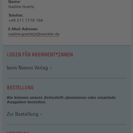
Name:
Nadine Goertz
Telefon:
+49 211 7778 156
E-Mail Adresse:
nadine-goertz[at]boeckler.de
LOGIN FÜR ABONNENT*INNEN
(Öffnet
beim Nomos Verlag
in
einem
neuen
BESTELLUNG
Fenster)
Sie können unsere Zeitschrift abonnieren oder einzelnde
Ausgaben bestellen.
Zur Bestellung