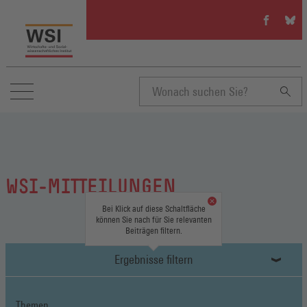
WSI
WSI
auf
auf
Facebook
Blue
(Öffnet
(Öffn
in
in
einem
eine
neuen
neue
Suchbegriff
Fenster)
Fenst
eingeben
WSI-MITTEILUNGEN
Bei Klick auf diese Schaltfläche
können Sie nach für Sie relevanten
Beiträgen filtern.
Ergebnisse filtern
Themen