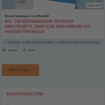
Quelle: WSI
Marcel Erlinghagen / Lisa Mansfeld
:
AUS- UND RÜCKWANDERUNG DEUTSCHER
ARBEITSKRÄFTE. DROHT EINE VERSCHÄRFUNG DES
FACHKRÄFTEMANGELS?
Migration
Beschäftigtengruppen
Qualifizierung / Weiterbildung
merken
teilen
Mehr Inhalte
REDAKTIONSLEITUNG