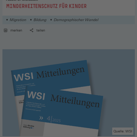
:
MINDERHEITENSCHUTZ FÜR KINDER
Migration
Bildung
Demographischer Wandel
merken
teilen
Quelle: WSI