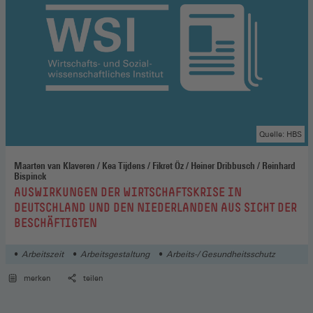
Quelle: HBS
Maarten van Klaveren / Kea Tijdens / Fikret Öz / Heiner Dribbusch / Reinhard
Bispinck
:
AUSWIRKUNGEN DER WIRTSCHAFTSKRISE IN
DEUTSCHLAND UND DEN NIEDERLANDEN AUS SICHT DER
BESCHÄFTIGTEN
Arbeitszeit
Arbeitsgestaltung
Arbeits-/ Gesundheitsschutz
merken
teilen