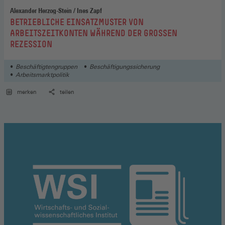
Alexander Herzog-Stein / Ines Zapf
:
BETRIEBLICHE EINSATZMUSTER VON
ARBEITSZEITKONTEN WÄHREND DER GROSSEN R
EZESSION
Beschäftigtengruppen
Beschäftigungssicherung
Arbeitsmarktpolitik
merken
teilen