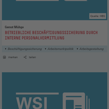
Quelle: HBS
Gernot Mühge
:
BETRIEBLICHE BESCHÄFTIGUNGSSICHERUNG DURCH
INTERNE PERSONALVERMITTLUNG
Beschäftigungssicherung
Arbeitsmarktpolitik
Arbeitsgestaltung
merken
teilen