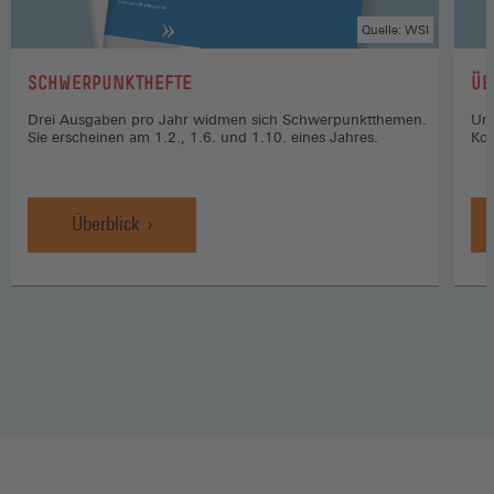
Quelle: WSI
:
:
SCHWERPUNKTHEFTE
ÜB
Drei Ausgaben pro Jahr widmen sich Schwerpunktthemen.
Uns
Sie erscheinen am 1.2., 1.6. und 1.10. eines Jahres.
Kon
Überblick