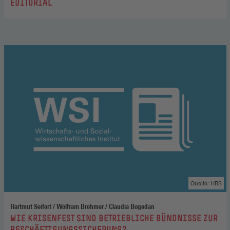
:
EDITORIAL
Quelle: HBS
Hartmut Seifert / Wolfram Brehmer / Claudia Bogedan
:
WIE KRISENFEST SIND BETRIEBLICHE BÜNDNISSE ZUR
BESCHÄFTIGUNGSSICHERUNG?