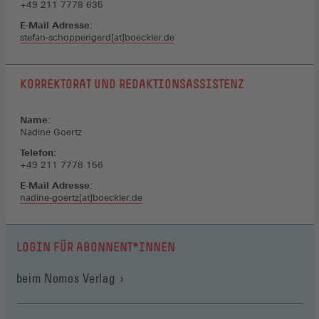
+49 211 7778 635
E-Mail Adresse:
stefan-schoppengerd[at]boeckler.de
KORREKTORAT UND REDAKTIONSASSISTENZ
Name:
Nadine Goertz
Telefon:
+49 211 7778 156
E-Mail Adresse:
nadine-goertz[at]boeckler.de
LOGIN FÜR ABONNENT*INNEN
(Öffnet
beim Nomos Verlag
in
einem