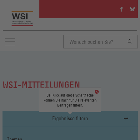
WSI
WSI
auf
auf
Facebook
Blue
(Öffnet
(Öffn
in
in
einem
eine
neuen
neue
Suchbegriff
Fenster)
Fenst
eingeben
WSI-MITTEILUNGEN
Bei Klick auf diese Schaltfläche
können Sie nach für Sie relevanten
Beiträgen filtern.
Ergebnisse filtern
Themen