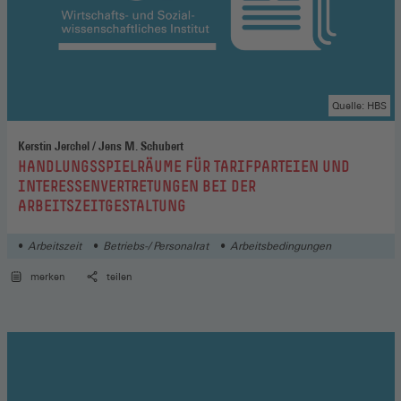
Quelle: HBS
Kerstin Jerchel / Jens M. Schubert
:
HANDLUNGSSPIELRÄUME FÜR TARIFPARTEIEN UND
INTERESSENVERTRETUNGEN BEI DER
ARBEITSZEITGESTALTUNG
Arbeitszeit
Betriebs-/ Personalrat
Arbeitsbedingungen
merken
teilen