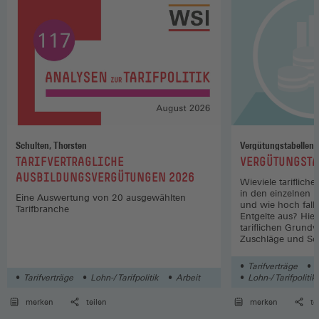
Schulten, Thorsten
Vergütungstabellen
:
:
TARIFVERTRAGLICHE
VERGÜTUNGSTA
AUSBILDUNGSVERGÜTUNGEN 2026
Wieviele tariflich
in den einzelnen 
Eine Auswertung von 20 ausgewählten
und wie hoch fall
Tarifbranche
Entgelte aus? Hier
tariflichen Grund
Zuschläge und So
Wirtschaftszweige
Tarifverträge
L
Tarifverträge
Lohn-/ Tarifpolitik
Arbeit
Lohn-/ Tarifpolitik
merken
teilen
merken
te