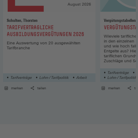
Schulten, Thorsten
Vergütungstabellen
:
:
TARIFVERTRAGLICHE
VERGÜTUNGSTA
AUSBILDUNGSVERGÜTUNGEN 2026
Wieviele tariflich
in den einzelnen 
Eine Auswertung von 20 ausgewählten
und wie hoch fall
Tarifbranche
Entgelte aus? Hier
tariflichen Grund
Zuschläge und So
Wirtschaftszweige
Tarifverträge
L
Tarifverträge
Lohn-/ Tarifpolitik
Arbeit
Lohn-/ Tarifpolitik
merken
teilen
merken
te