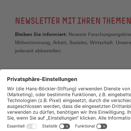
geme
(Che
Mant
NEWSLETTER MIT IHREN THEME
die 
Künd
Bleiben Sie informiert:
Neueste Forschungsergebnis
Rege
Mitbestimmung, Arbeit, Soziales, Wirtschaft. Unser
mehr
jederzeit abbestellen.
Rege
Zusätzlic
auftreten
z.B. zum 
vermögens
Kontakt
Gesundhei
Merkzettel
Tarifbere
Impressum
Manteltar
Datenschutz