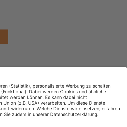
llte
en über
t,
,
d anderes
t in der
chformen
len Themen
ber
Institut für Makroökonomie
ches
und Konjunkturforschung
 und
immung und
Hugo Sinzheimer Institut für