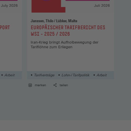
wird die
- und
Janssen, Thilo / Lübker, Malte
Schul
:
:
PORT
EUROPÄISCHER TARIFBERICHT DES
TAR
WSI - 2025 / 2026
NOR
Iran-Krieg bringt Aufholbewegung der
Stel
Tariflöhne zum Erliegen
Anhö
West
der 
Tari
18/
tgruppen
Arbeit
Tarifverträge
Lohn-/ Tarifpolitik
Arbeit
Tar
merken
teilen
me
ist je
Vielfach
, für die
die