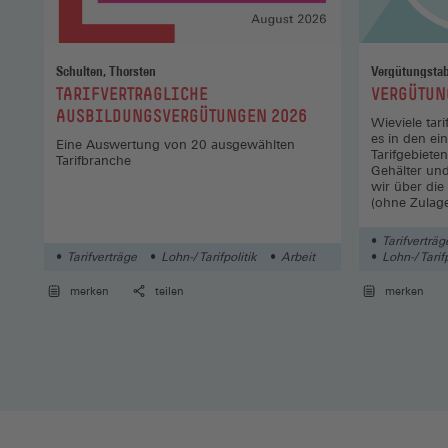
Lohn
Höhe
Schulten, Thorsten
Vergütungstab
Entg
:
:
TARIFVERTRAGLICHE
VERGÜTUN
Tabe
AUSBILDUNGSVERGÜTUNGEN 2026
Wieviele tar
es in den e
Ausb
Eine Auswertung von 20 ausgewählten
Tarifgebiete
Tarifbranche
geso
Gehälter und
wir über die
Verg
(ohne Zulag
Sonderzahlu
Lohn
Tarifverträg
Tari
Tarifverträge
Lohn-/ Tarifpolitik
Arbeit
Lohn-/ Tarifp
fest
merken
teilen
merken
Leis
nach
exis
(kau
Meis