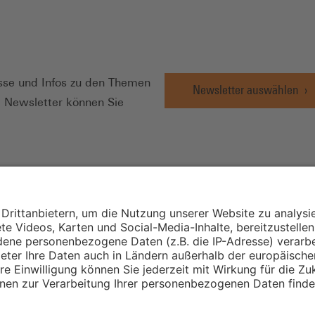
insame Entgelttarifverträge für Arbeiter/innen und Angeste
mie, Metall, Energie, Ernährungsgewerbe u. a.)
eltarifverträge:
Diese Verträge enthalten die Bestimmung
N
Arbeitsbedingungen unterschiedlichen Inhalts, z.B. Probezei
igungsfristen, Dauer und Verteilung der Wochenarbeitszeit
se und Infos zu den Themen
Newsletter auswählen
lungen zu Nacht- und Schichtarbeit, Urlaub, Kurzarbeit un
e Newsletter können Sie
. Die Laufzeit von Rahmen- und Manteltarifverträgen beträg
l mehrere Jahre.
h zu diesen Tarifvertragsarten, die in der Praxis auch in Mis
 können, gibt es zahlreiche weitere Tarifverträge zu speziel
Rationalisierungsschutz und zur Beschäftigungssicherung, ü
wirksame Leistungen, Altersvorsorge, Arbeits- und
Wirtschafts- und
Sozialwissenschaftli
tsschutz, Weiterbildung, Frauenförderung u.a.m. In vielen
Institut
ichen werden solche Fragen teilweise auch in den Rahmen-
ifverträgen geregelt.
Institut für Mitbest