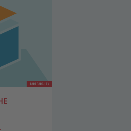
TARIFARCHIV
HE
r