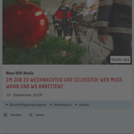
Quelle: dpa
Neue WSI-Studie
:
IM JOB ZU WEIHNACHTEN UND SILVESTER: WER MUSS
WANN UND WO ARBEITEN?
19. Dezember 2025
Beschäftigtengruppen
Arbeitszeit
Arbeit
merken
teilen