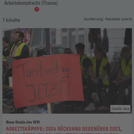
Arbeitskampfrecht (Thema)
1 Inhalte
Sortierung: Neueste zuerst
Quelle: dpa
Neue Studie des WSI
:
ARBEITSKÄMPFE: 2024 RÜCKGANG GEGENÜBER 2023,