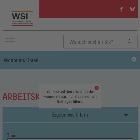
WSI
WSI
auf
auf
Facebook
Blue
(Öffnet
(Öffn
in
in
einem
eine
neuen
neue
Suchbegriff
Fenster)
Fenst
Weiter ins Detail
eingeben
Bei Klick auf diese Schaltfläche
ARBEITSKAMPFRECHT
können Sie nach für Sie relevanten
Beiträgen filtern.
Ergebnisse filtern
Thema