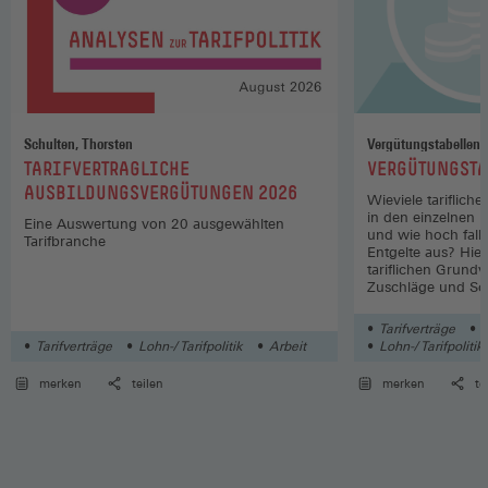
Schulten, Thorsten
Vergütungstabellen
:
:
TARIFVERTRAGLICHE
VERGÜTUNGSTA
AUSBILDUNGSVERGÜTUNGEN 2026
Wieviele tariflich
in den einzelnen 
Eine Auswertung von 20 ausgewählten
und wie hoch fall
Tarifbranche
Entgelte aus? Hier
tariflichen Grund
Zuschläge und So
Wirtschaftszweige
Tarifverträge
L
Tarifverträge
Lohn-/ Tarifpolitik
Arbeit
Lohn-/ Tarifpolitik
merken
teilen
merken
te