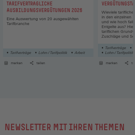
:
:
TARIFVERTRAGLICHE
VERGÜTUNGSTA
AUSBILDUNGSVERGÜTUNGEN 2026
Wieviele tariflich
in den einzelnen 
Eine Auswertung von 20 ausgewählten
und wie hoch fall
Tarifbranche
Entgelte aus? Hier
tariflichen Grund
Zuschläge und So
Wirtschaftszweige
Tarifverträge
L
Tarifverträge
Lohn-/ Tarifpolitik
Arbeit
Lohn-/ Tarifpolitik
merken
teilen
merken
te
NEWSLETTER MIT IHREN THEMEN