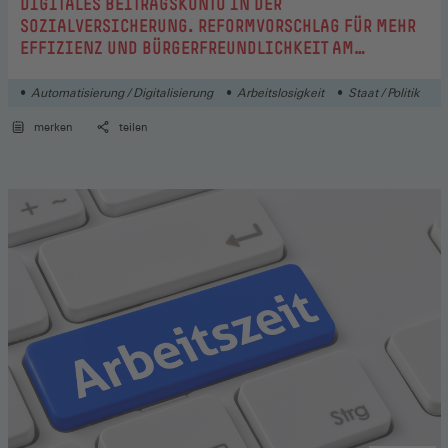
:
DIGITALES BEITRAGSKONTO IN DER
SOZIALVERSICHERUNG. REFORMVORSCHLAG FÜR MEHR
EFFIZIENZ UND BÜRGERFREUNDLICHKEIT AM
BEISPIEL DES ARBEITSLOSENGELDS
Automatisierung / Digitalisierung
Arbeitslosigkeit
Staat / Politik
merken
teilen