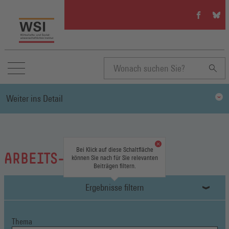
WSI
WSI
auf
auf
Facebook
Blue
(Öffnet
(Öffn
in
in
einem
eine
neuen
neue
Suchbegriff
Fenster)
Fenst
Weiter ins Detail
eingeben
Bei Klick auf diese Schaltfläche
ARBEITS-/ SOZIALRECHT
können Sie nach für Sie relevanten
Beiträgen filtern.
Ergebnisse filtern
Thema