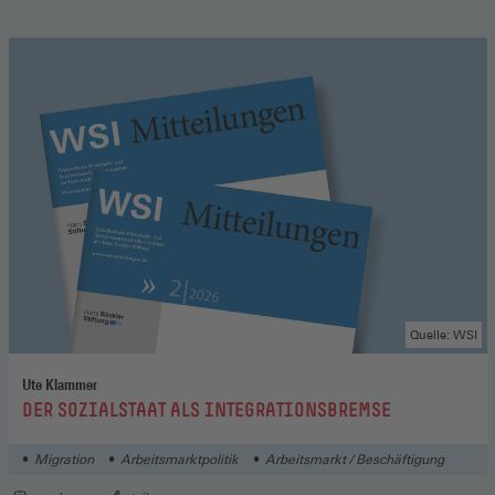
Quelle: WSI
Ute Klammer
:
DER SOZIALSTAAT ALS INTEGRATIONSBREMSE
Migration
Arbeitsmarktpolitik
Arbeitsmarkt / Beschäftigung