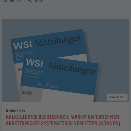
merken
teilen
Quelle: WSI
Nikolai Huke
:
KALKULIERTER RECHTSBRUCH. WARUM UNTERNEHMEN
ARBEITSRECHTE SYSTEMATISCH VERLETZEN (KÖNNEN)