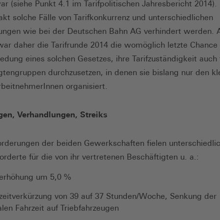
r (siehe Punkt 4.1 im Tarifpolitischen Jahresbericht 2014).
xakt solche Fälle von Tarifkonkurrenz und unterschiedlichen
lungen wie bei der Deutschen Bahn AG verhindert werden. 
ar daher die Tarifrunde 2014 die womöglich letzte Chance 
edung eines solchen Gesetzes, ihre Tarifzuständigkeit auch 
gtengruppen durchzusetzen, in denen sie bislang nur den kl
ArbeitnehmerInnen organisiert.
gen, Verhandlungen, Streiks
forderungen der beiden Gewerkschaften fielen unterschiedlic
rderte für die von ihr vertretenen Beschäftigten u. a.:
terhöhung um 5,0 %
szeitverkürzung von 39 auf 37 Stunden/Woche, Senkung der
en Fahrzeit auf Triebfahrzeugen