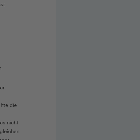
nst
m
er.
hte die
es nicht
 gleichen