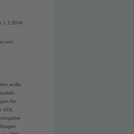
m 1.7.2014
au von
ahn wolle
handeln
gen für
er GDL
beitgeber
dlungen