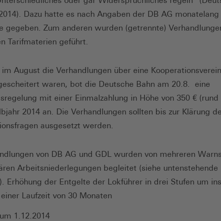
Unterschiedliches oder gar Widersprüchliches regeln“ (Deu
2014). Dazu hatte es nach Angaben der DB AG monatelang
e gegeben. Zum anderen wurden (getrennte) Verhandlunge
en Tarifmaterien geführt.
im August die Verhandlungen über eine Kooperationsverei
 gescheitert waren, bot die Deutsche Bahn am 20.8. eine
regelung mit einer Einmalzahlung in Höhe von 350 € (rund 
lbjahr 2014 an. Die Verhandlungen sollten bis zur Klärung d
ionsfragen ausgesetzt werden.
andlungen von DB AG und GDL wurden von mehreren Warns
ären Arbeitsniederlegungen begleitet (siehe untenstehende
). Erhöhung der Entgelte der Lokführer in drei Stufen um i
 einer Laufzeit von 30 Monaten
zum 1.12.2014