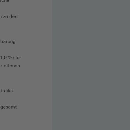
tsche
n zu den
nbarung
1,9 %) für
er offenen
treiks
nsgesamt