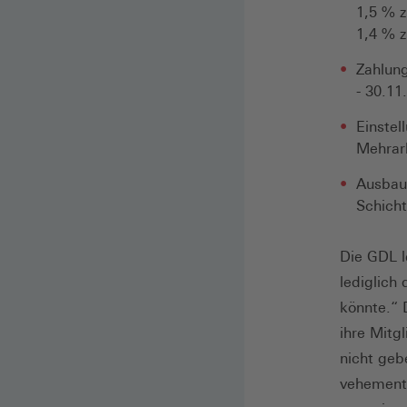
1,5 % 
1,4 % 
Zahlung
- 30.11
Einstel
Mehrar
Ausbau
Schich
Die GDL l
lediglich
könnte.“ 
ihre Mitg
nicht geb
vehement 