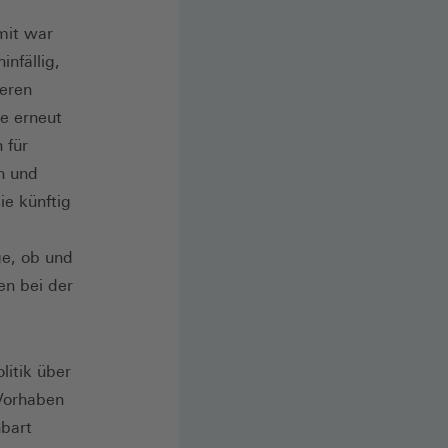
mit war
nfällig,
deren
de erneut
 für
n und
ie künftig
ge, ob und
en bei der
litik über
 Vorhaben
nbart