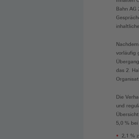
Inhalten 
Bahn AG 
Gespräch
inhaltlich
Nachdem 
vorläufig
Übergangs
das 2. Ha
Organisat
Die Verh
und regul
Übersicht
5,0 % bei
2,1 % 