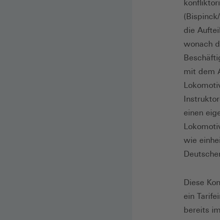
konflikto
(Bispinck
die Aufte
wonach di
Beschäfti
mit dem A
Lokomotiv
Instruktor
einen eige
Lokomotiv
wie einhe
Deutsche
Diese Kons
ein Tarif
bereits i