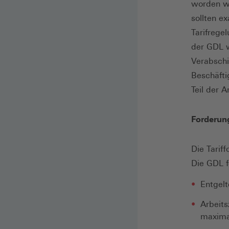
worden wa
sollten e
Tarifrege
der GDL w
Verabschi
Beschäfti
Teil der 
Forderun
Die Tarif
Die GDL fo
Entgel
Arbeit
maximal