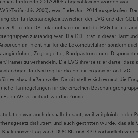
rischen Tarifrunde 2007/2008 abgeschlossen worden war
/WSI-Tarifarchiv 2008), war Ende Juni 2014 ausgelaufen. Da
ilung der Tarifzuständigkeit zwischen der EVG und der GDL hi
e GDL für die DB-Lokomotivführer und die EVG für alle an
gtengruppen zuständig war. Die GDL trat in dieser Tarifrun
nspruch an, nicht nur für die Lokomotivführer sondern auch
rangierführer, Zugbegleiter, Bordgastronomen, Disponente
en/Trainer zu verhandeln. Die EVG ihrerseits erklärte, dass s
nständigen Tarifvertrag für die bei ihr organisierten EVG-
führer abschließen wolle. Damit stellte sich erneut die Fra
itliche Tarifregelungen für die einzelnen Beschäftigtengrupp
n Bahn AG vereinbart werden könne.
tellation war auch deshalb brisant, weil zeitgleich in der Po
einheitsgesetz diskutiert und auch gestritten wurde, das als
m Koalitionsvertrag von CDU/CSU und SPD verbindlich verei