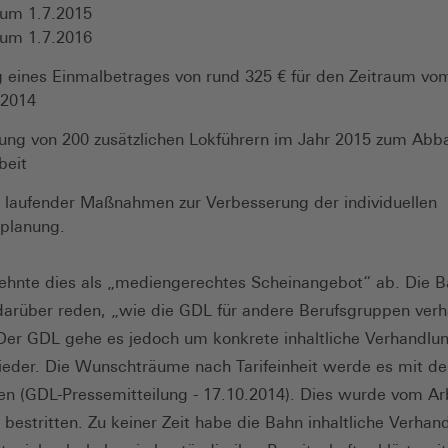
zum 1.7.2015
zum 1.7.2016
 eines Einmalbetrages von rund 325 € für den Zeitraum vo
.2014
lung von 200 zusätzlichen Lokführern im Jahr 2015 zum Abb
beit
 laufender Maßnahmen zur Verbesserung der individuellen
tplanung.
ehnte dies als „mediengerechtes Scheinangebot“ ab. Die B
 darüber reden, „wie die GDL für andere Berufsgruppen ver
Der GDL gehe es jedoch um konkrete inhaltliche Verhandlun
lieder. Die Wunschträume nach Tarifeinheit werde es mit d
en (GDL-Pressemitteilung - 17.10.2014). Dies wurde vom Ar
bestritten. Zu keiner Zeit habe die Bahn inhaltliche Verhan