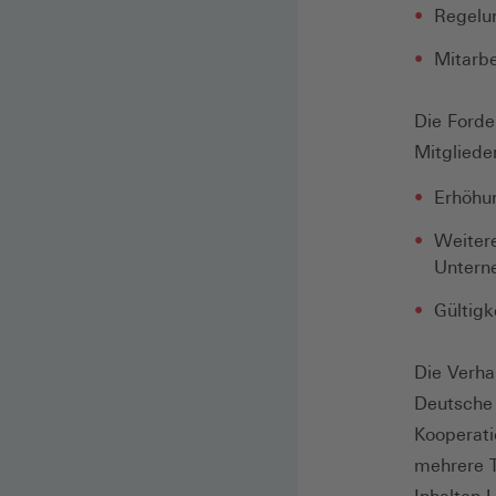
Regelun
Mitarb
Die Forde
Mitgliede
Erhöhu
Weitere
Untern
Gültigk
Die Verha
Deutsche 
Kooperati
mehrere T