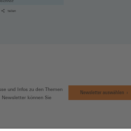
eichheit
teilen
N
se und Infos zu den Themen
Newsletter auswählen
e Newsletter können Sie