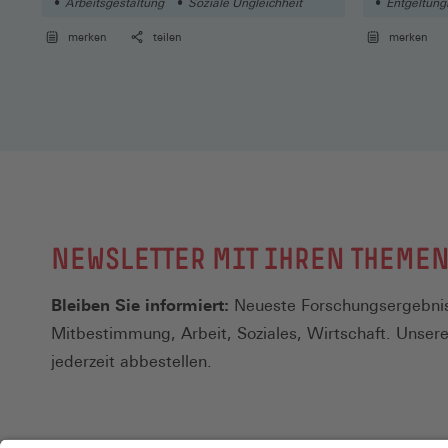
Arbeitsgestaltung
Soziale Ungleichheit
Entgeltungl
merken
teilen
merken
NEWSLETTER MIT IHREN THEME
Bleiben Sie informiert:
Neueste Forschungsergebnis
Mitbestimmung, Arbeit, Soziales, Wirtschaft. Unser
jederzeit abbestellen.