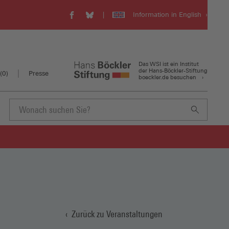
Information in English
WSI
WSI
Visit
auf
auf
our
Facebook
Bluesky
english
(Öffnet
(Öffnet
website
in
in
(Öffnet
Das WSI ist ein Institut
einem
einem
in
der Hans-Böckler-Stiftung
(
0
)
Presse
boeckler.de besuchen
neuen
neuen
einem
Fenster)
Fenster)
neuen
Fenster)
Suchbegriff
eingeben
Zurück zu Veranstaltungen