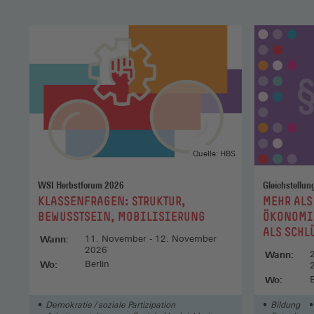
Quelle: HBS
WSI Herbstforum 2026
Gleichstellu
:
:
KLASSENFRAGEN: STRUKTUR,
MEHR ALS
BEWUSSTSEIN, MOBILISIERUNG
ÖKONOMI
ALS SCHL
Wann:
11. November - 12. November
GESCHLEC
2026
Wann:
Wo:
Berlin
Wo:
B
Demokratie / soziale Partizipation
Bildung