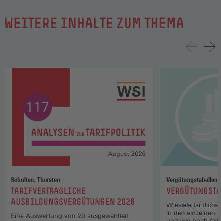
praxisintegrierten Studiums in die Regelungen
WEITERE INHALTE ZUM THEMA
des Ausbildungstarifvertrages, Übernahme der
Regelungen zu den tariflichen Freistellungszeiten
auch für Auszubildende und Studierende im
Praxisverbund.
Abschluss vom 12./13.04.21
Schulten, Thorsten
Vergütungstabellen
:
:
TARIFVERTRAGLICHE
VERGÜTUNGSTA
AUSBILDUNGSVERGÜTUNGEN 2026
Wieviele tariflich
in den einzelnen 
Eine Auswertung von 20 ausgewählten
und wie hoch fall