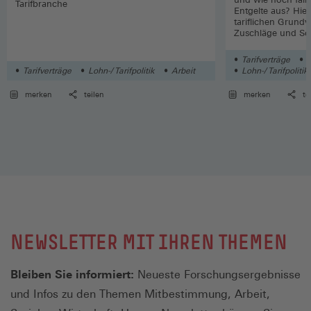
Tarifbranche
Entgelte aus? Hier
tariflichen Grund
Zuschläge und So
Wirtschaftszweige
Tarifverträge
L
Tarifverträge
Lohn-/ Tarifpolitik
Arbeit
Lohn-/ Tarifpolitik
merken
teilen
merken
te
NEWSLETTER MIT IHREN THEMEN
Bleiben Sie informiert:
Neueste Forschungsergebnisse
und Infos zu den Themen Mitbestimmung, Arbeit,