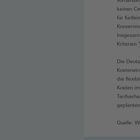
vorhanden
keinen Ce
für fünfe
Konzernmu
Insgesamt
Kriterien
Die Deuts
Kostenstr
die flexi
Kosten im
Tarifverh
geplanten
Quelle: W