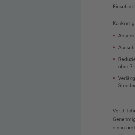
Einschnit
Konkret 
Absenk
Ausschl
Reduzie
über 7
Verläng
Stunden
Ver.di le
Genehmigu
einen umf