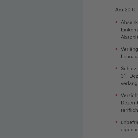
Am 20.6. 
Absenk
Einkomm
Abschlä
Verläng
Lohnaus
Schutz 
31. De
verläng
Verzich
Dezembe
tarifli
unbefri
eigenen