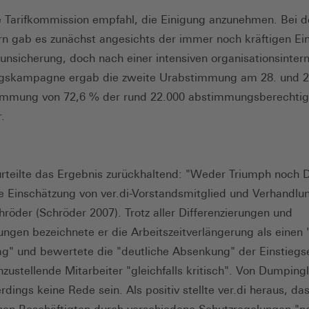
 Tarifkommission empfahl, die Einigung anzunehmen. Bei d
rn gab es zunächst angesichts der immer noch kräftigen Ein
unsicherung, doch nach einer intensiven organisationsinter
ngskampagne ergab die zweite Urabstimmung am 28. und 29
timmung von 72,6 % der rund 22.000 abstimmungsberechtig
.
urteilte das Ergebnis zurückhaltend: "Weder Triumph noch 
ie Einschätzung von ver.di-Vorstandsmitglied und Verhandlu
hröder (Schröder 2007). Trotz aller Differenzierungen und
rungen bezeichnete er die Arbeitszeitverlängerung als einen
g" und bewertete die "deutliche Absenkung" der Einstiegs
inzustellende Mitarbeiter "gleichfalls kritisch". Von Dumpin
rdings keine Rede sein. Als positiv stellte ver.di heraus, da