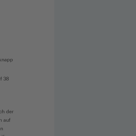
 knapp
f 38
ch der
n auf
en