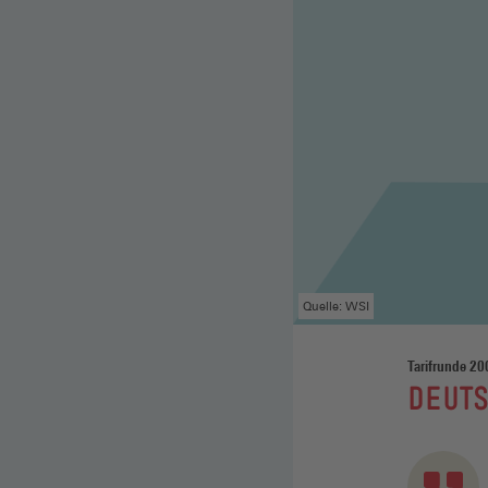
Quelle: WSI
Tarifrunde 20
:
DEUT