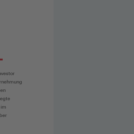
nvestor
hrnehmung
uen
legte
 im
ber