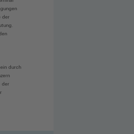
ominal
digungen
e der
utung.
 den
lein durch
nzern
s der
r