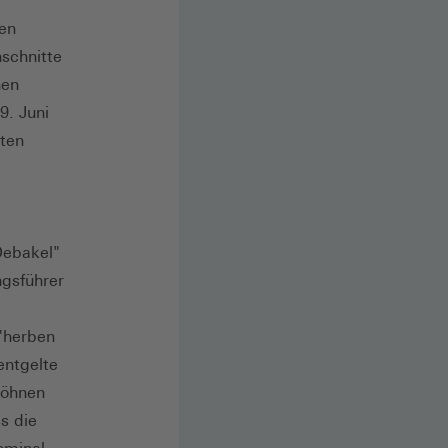
en
schnitte
nen
. Juni
ten
Debakel"
ngsführer
 "herben
entgelte
glöhnen
ss die