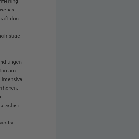
ifierung
isches
haft den
gfristige
andlungen
gten am
 intensive
erhöhen.
ie
sprachen
wieder