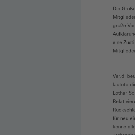
Die Große
Mitgliede
große Ver
Aufkläru
eine Zus
Mitglieder
Ver.di be
lautete d
Lothar Sc
Relativie
Rückschla
für neu e
könne alle