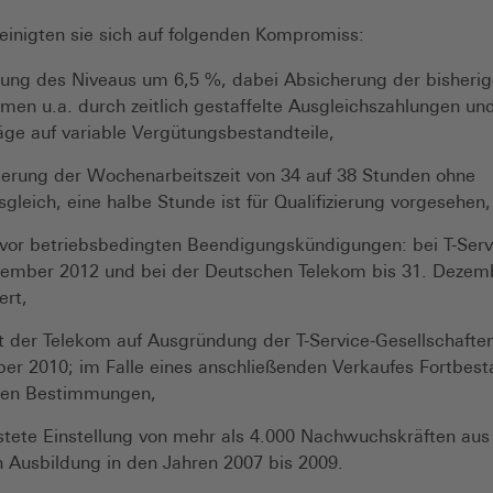
einigten sie sich auf folgenden Kompromiss:
ung des Niveaus um 6,5 %, dabei Absicherung der bisheri
en u.a. durch zeitlich gestaffelte Ausgleichszahlungen und
ge auf variable Vergütungsbestandteile,
erung der Wochenarbeitszeit von 34 auf 38 Stunden ohne
gleich, eine halbe Stunde ist für Qualifizierung vorgesehen,
vor betriebsbedingten Beendigungskündigungen: bei T-Serv
zember 2012 und bei der Deutschen Telekom bis 31. Dezem
ert,
t der Telekom auf Ausgründung der T-Service-Gesellschaften
r 2010; im Falle eines anschließenden Verkaufes Fortbest
chen Bestimmungen,
stete Einstellung von mehr als 4.000 Nachwuchskräften aus
 Ausbildung in den Jahren 2007 bis 2009.