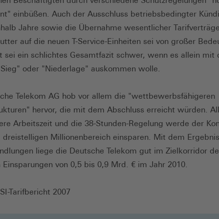
en Beschäftigten durch verschiedene Schutzregelungen "n
nt" einbüßen. Auch der Ausschluss betriebsbedingter Kün
inhalb Jahre sowie die Übernahme wesentlicher Tarifverträg
tter auf die neuen T-Service-Einheiten sei von großer Bede
 sei ein schlichtes Gesamtfazit schwer, wenn es allein mit
 "Sieg" oder "Niederlage" auskommen wolle.
che Telekom AG hob vor allem die "wettbewerbsfähigeren
ukturen" hervor, die mit dem Abschluss erreicht würden. Al
blere Arbeitszeit und die 38-Stunden-Regelung werde der Ko
 dreistelligen Millionenbereich einsparen. Mit dem Ergebni
andlungen liege die Deutsche Telekom gut im Zielkorridor de
 Einsparungen von 0,5 bis 0,9 Mrd. € im Jahr 2010.
SI-Tarifbericht 2007