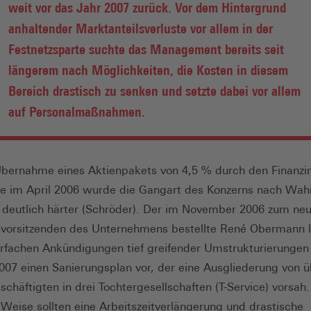
weit vor das Jahr 2007 zurück. Vor dem Hintergrund
anhaltender Marktanteilsverluste vor allem in der
Festnetzsparte suchte das Management bereits seit
längerem nach Möglichkeiten, die Kosten in diesem
Bereich drastisch zu senken und setzte dabei vor allem
auf Personalmaßnahmen.
Übernahme eines Aktienpakets von 4,5 % durch den Finanzi
ne im April 2006 wurde die Gangart des Konzerns nach Wa
i deutlich härter (Schröder). Der im November 2006 zum ne
vorsitzenden des Unternehmens bestellte René Obermann 
fachen Ankündigungen tief greifender Umstrukturierungen
007 einen Sanierungsplan vor, der eine Ausgliederung von ü
schäftigten in drei Tochtergesellschaften (T-Service) vorsah.
 Weise sollten eine Arbeitszeitverlängerung und drastische