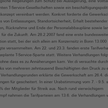
ragliche Regelungen zum Schutz bei Auslagerung, eine Volltar
nten T-Service-Gesellschaften sowie ein beschäftigungspolit
tskonzept vereinbart werden. Konkret forderte die Gewerksc
s von Entlassungen, Standortsicherheit, Erhalt bestehender
en, Rücknahme und Ende der Personalabbaupläne sowie lan
t für die Zukunft. Am 28.2.2007 fand eine erste bundesweite
ion statt, bei der sich allein am Konzernsitz in Bonn 13.000
gte versammelten. Am 22. und 23.3. fanden erste Tarifverh
geplante T-Service-Sparte statt. Weitere Verhandlungen fol
 ohne dass es zu Annäherungen kam. Ver.di versuchte durch
ks von mehreren zehntausend Beschäftigten den Druck zu 
 Verhandlungsrunden erklärte die Gewerkschaft am 26.4. d
ngen für gescheitert. In einer Urabstimmung vom 7. - 9.5. 
 % der Mitglieder für Streik aus. Nach rund vierwöchigem
mpf nahmen die Tarifparteien am 13.6. die Verhandlungen 