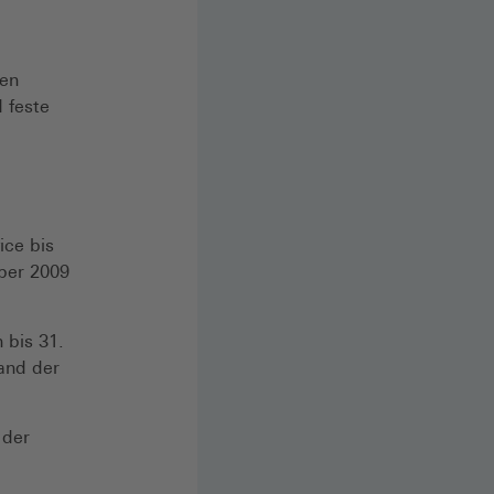
gen
 feste
ice bis
ber 2009
 bis 31.
and der
 der