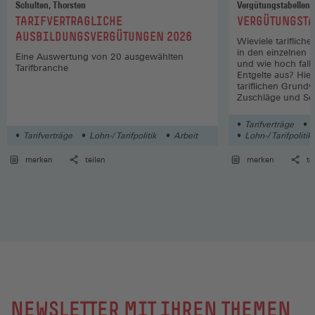
Schulten, Thorsten
Vergütungstabellen
:
:
TARIFVERTRAGLICHE
VERGÜTUNGSTA
Nordrhein-
Geld- und
21,85
01/2025
12/202
AUSBILDUNGSVERGÜTUNGEN 2026
Wieviele tariflich
Westfalen
Werttransport
in den einzelnen 
Eine Auswertung von 20 ausgewählten
und wie hoch fall
Tarifbranche
Entgelte aus? Hier
22,59
01/2026
12/202
tariflichen Grund
Zuschläge und So
Wirtschaftszweige
Geldbearbeitung
18,47
01/2025
12/202
Tarifverträge
L
Tarifverträge
Lohn-/ Tarifpolitik
Arbeit
Lohn-/ Tarifpolitik
merken
teilen
merken
te
19,10
01/2026
12/202
Rheinland-
Geld- und
20,17
01/2025
12/202
Pfalz,
Werttransport
Saarland
21,00
01/2026
12/202
NEWSLETTER MIT IHREN THEMEN
Geldbearbeitung
16,39
01/2025
12/202