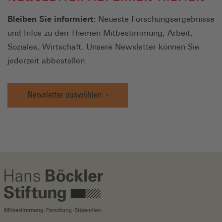
Bleiben Sie informiert:
Neueste Forschungsergebnisse
17,07
01/2026
12/202
und Infos zu den Themen Mitbestimmung, Arbeit,
Soziales, Wirtschaft. Unsere Newsletter können Sie
Schleswig-
Geld- und
19,27
01/2025
12/202
jederzeit abbestellen.
Holstein
Werttransport
20,07
01/2026
12/202
Newsletter auswählen
Geldbearbeitung
16,39
01/2025
12/202
17,07
01/2026
12/202
Ost inkl.
Geld- und
19,23
01/2025
12/202
Berlin
Werttransport
20,06
01/2026
12/202