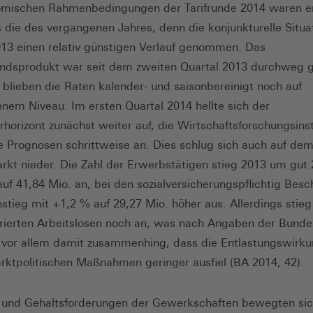
omischen Rahmenbedingungen der Tarifrunde 2014 waren e
s die des vergangenen Jahres, denn die konjunkturelle Situa
013 einen relativ günstigen Verlauf genommen. Das
andsprodukt war seit dem zweiten Quartal 2013 durchweg g
s blieben die Raten kalender- und saisonbereinigt noch auf
nem Niveau. Im ersten Quartal 2014 hellte sich der
rhorizont zunächst weiter auf, die Wirtschaftsforschungsinst
e Prognosen schrittweise an. Dies schlug sich auch auf de
rkt nieder. Die Zahl der Erwerbstätigen stieg 2013 um gut
auf 41,84 Mio. an, bei den sozialversicherungspflichtig Besc
nstieg mit +1,2 % auf 29,27 Mio. höher aus. Allerdings stieg
trierten Arbeitslosen noch an, was nach Angaben der Bund
t vor allem damit zusammenhing, dass die Entlastungswirku
rktpolitischen Maßnahmen geringer ausfiel (BA 2014, 42).
 und Gehaltsforderungen der Gewerkschaften bewegten sic