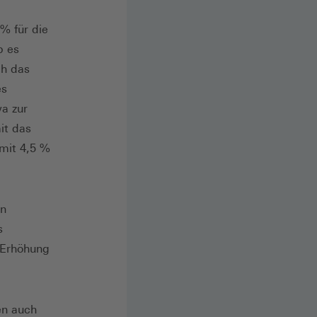
% für die
b es
ch das
es
a zur
it das
 mit 4,5 %
en
s
e Erhöhung
en auch