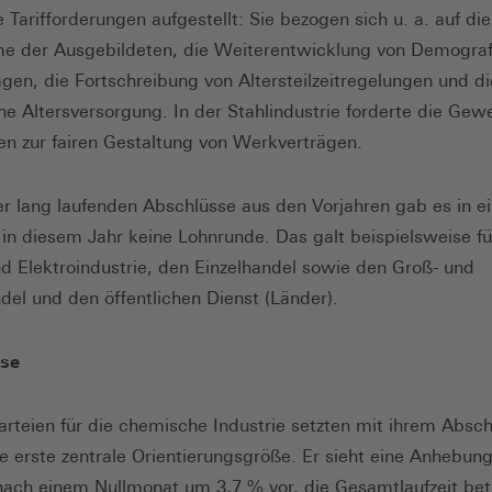
e Tarifforderungen aufgestellt: Sie bezogen sich u. a. auf die
 der Ausgebildeten, die Weiterentwicklung von Demograf
rägen, die Fortschreibung von Altersteilzeitregelungen und di
che Altersversorgung. In der Stahlindustrie forderte die Gew
n zur fairen Gestaltung von Werkverträgen.
 lang laufenden Abschlüsse aus den Vorjahren gab es in e
in diesem Jahr keine Lohnrunde. Das galt beispielsweise fü
nd Elektroindustrie, den Einzelhandel sowie den Groß- und
el und den öffentlichen Dienst (Länder).
se
parteien für die chemische Industrie setzten mit ihrem Absc
ne erste zentrale Orientierungsgröße. Er sieht eine Anhebun
nach einem Nullmonat um 3,7 % vor, die Gesamtlaufzeit bet