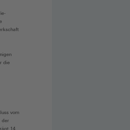
ie-
e
erkschaft
inigen
r die
hluss vom
g der
rägt 14