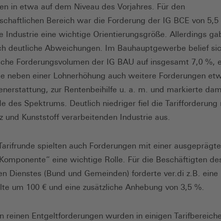
gen in etwa auf dem Niveau des Vorjahres. Für den
tschaftlichen Bereich war die Forderung der IG BCE von 5,5 
 Industrie eine wichtige Orientierungsgröße. Allerdings ga
h deutliche Abweichungen. Im Bauhauptgewerbe belief si
tische Forderungsvolumen der IG BAU auf insgesamt 7,0 %, 
te neben einer Lohnerhöhung auch weitere Forderungen etw
enerstattung, zur Rentenbeihilfe u. a. m. und markierte dam
e des Spektrums. Deutlich niedriger fiel die Tarifforderung
lz und Kunststoff verarbeitenden Industrie aus.
 Tarifrunde spielten auch Forderungen mit einer ausgeprägt
 Komponente“ eine wichtige Rolle. Für die Beschäftigten de
hen Dienstes (Bund und Gemeinden) forderte ver.di z.B. ein
lte um 100 € und eine zusätzliche Anhebung von 3,5 %.
 reinen Entgeltforderungen wurden in einigen Tarifbereich