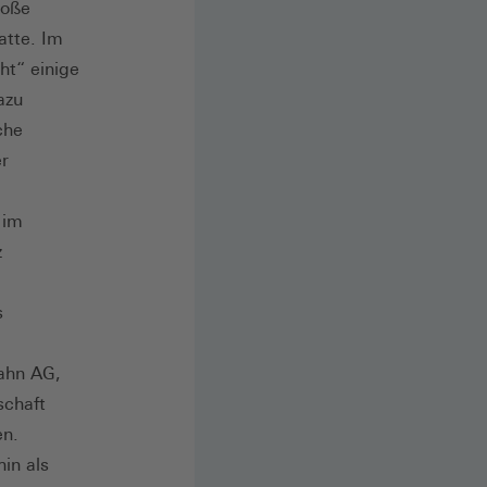
roße
atte. Im
ht“ einige
azu
che
er
 im
z
s
Bahn AG,
schaft
en.
in als