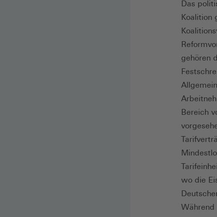
Das polit
Koalition
Koalition
Reformvor
gehören d
Festschre
Allgemein
Arbeitneh
Bereich v
vorgesehe
Tarifvert
Mindestlo
Tarifeinh
wo die Ei
Deutscher
Während d