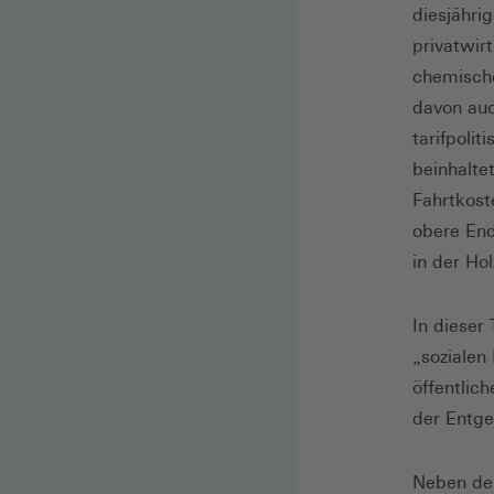
diesjähri
privatwir
chemische
davon auc
tarifpoli
beinhalte
Fahrtkost
obere End
in der Ho
In dieser
„sozialen
öffentlic
der Entge
Neben den