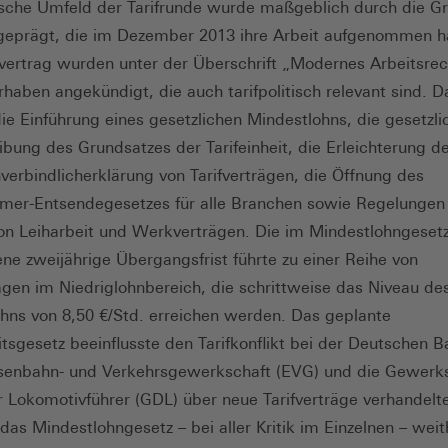
ische Umfeld der Tarifrunde wurde maßgeblich durch die G
 geprägt, die im Dezember 2013 ihre Arbeit aufgenommen h
svertrag wurden unter der Überschrift „Modernes Arbeitsrec
haben angekündigt, die auch tarifpolitisch relevant sind. D
ie Einführung eines gesetzlichen Mindestlohns, die gesetzli
ibung des Grundsatzes der Tarifeinheit, die Erleichterung d
verbindlicherklärung von Tarifverträgen, die Öffnung des
mer-Entsendegesetzes für alle Branchen sowie Regelungen
on Leiharbeit und Werkverträgen. Die im Mindestlohngeset
ne zweijährige Übergangsfrist führte zu einer Reihe von
rägen im Niedriglohnbereich, die schrittweise das Niveau de
hns von 8,50 €/Std. erreichen werden. Das geplante
eitsgesetz beeinflusste den Tarifkonflikt bei der Deutschen 
senbahn- und Verkehrsgewerkschaft (EVG) und die Gewerk
 Lokomotivführer (GDL) über neue Tarifverträge verhandelt
as Mindestlohngesetz – bei aller Kritik im Einzelnen – weith