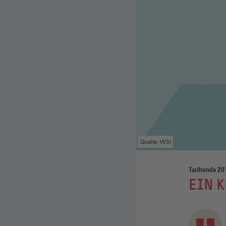
Quelle: WSI
Tarifrunde 20
:
EIN K