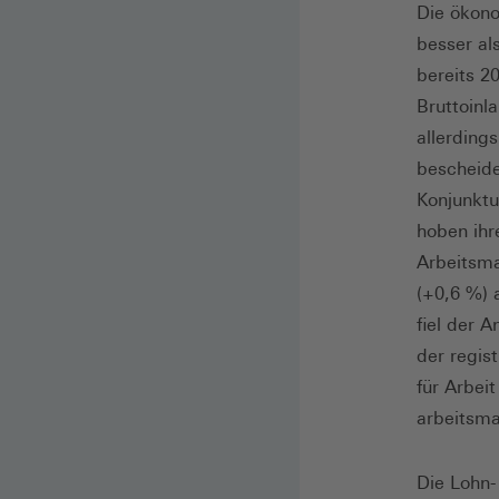
Die ökon
besser al
bereits 2
Bruttoinl
allerding
bescheide
Konjunktu
hoben ihr
Arbeitsma
(+0,6 %) 
fiel der A
der regis
für Arbei
arbeitsma
Die Lohn-