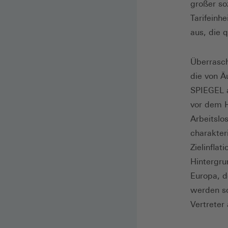
großer so
Tarifeinhe
aus, die q
Überrasch
die von Ä
SPIEGEL a
vor dem H
Arbeitslo
charakter
Zielinfla
Hintergru
Europa, d
werden so
Vertreter 