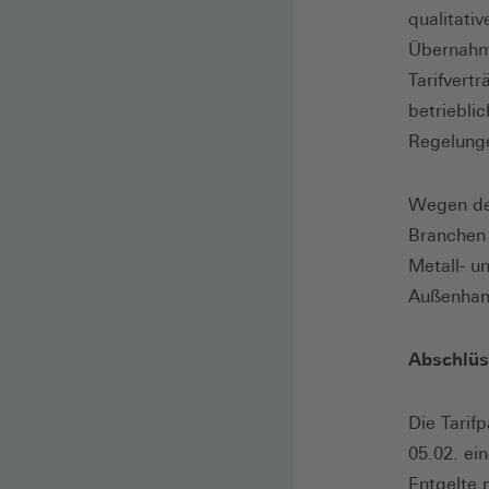
qualitativ
Übernahme
Tarifvert
betriebli
Regelunge
Wegen der
Branchen 
Metall- u
Außenhand
Abschlüs
Die Tarif
05.02. ei
Entgelte 