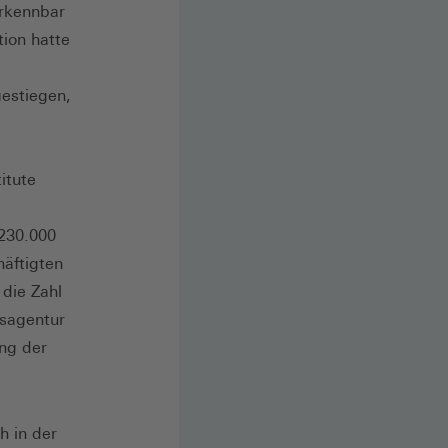
rkennbar
tion hatte
estiegen,
itute
m
 230.000
häftigten
 die Zahl
esagentur
ng der
h in der