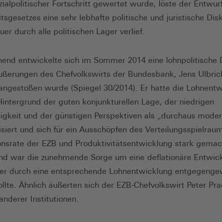
zialpolitischer Fortschritt gewertet wurde, löste der Entwur
itsgesetzes eine sehr lebhafte politische und juristische Dis
uer durch alle politischen Lager verlief.
end entwickelte sich im Sommer 2014 eine lohnpolitische 
ußerungen des Chefvolkswirts der Bundesbank, Jens Ulbric
ngestoßen wurde (Spiegel 30/2014). Er hatte die Lohnentw
intergrund der guten konjunkturellen Lage, der niedrigen
sigkeit und der günstigen Perspektiven als „durchaus moder
isiert und sich für ein Ausschöpfen des Verteilungsspielrau
tionsrate der EZB und Produktivitätsentwicklung stark gemac
nd war die zunehmende Sorge um eine deflationäre Entwick
er durch eine entsprechende Lohnentwicklung entgegenge
llte. Ähnlich äußerten sich der EZB-Chefvolkswirt Peter Pra
anderer Institutionen.