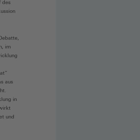
f des
kussion
Debatte,
h, im
icklung
at“
ms aus
ht.
lung in
wirkt
et und