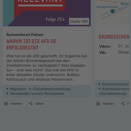
Quelle: HBS
Systemrelevant Podcast
:
GRUNDSICHERU
:
WARUM IST DIE AFD SO
Wann:
21. Ju
ERFOLGREICH?
Wo:
Düssel
Wie hat es die AfD geschafft, ihr Ergebnis bei
der letzten Bundestagswahl bei den
Zweitstimmen zu verdoppeln? Was dagegen
tun – und was nicht? Das hat das WSI in
einer aktuellen Studie untersucht. Bettina
Kohlrausch und Andreas Hövermann
sprechen darüber in einer neuen Folge.
Einkommensverte
Migration
Einkommensverteilung
Arbeitslosenversic
Demokratie / soziale Partizipation
/ Grundsicherung
Arbeitsmarktpolit
merken
teilen
merken
te