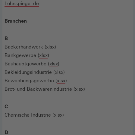
(Öffnet
Lohnspiegel.de
.
in
einem
Branchen
neuen
Fenster)
B
Bäckerhandwerk (
xlsx
)
Bankgewerbe (
xlsx
)
Bauhauptgewerbe (
xlsx
)
Bekleidungsindustrie (
xlsx
)
Bewachungsgewerbe (
xlsx
)
Brot- und Backwarenindustrie (
xlsx
)
C
Chemische Industrie (
xlsx
)
D