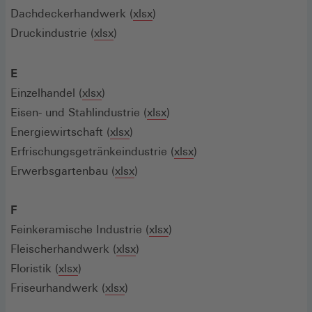
Dachdeckerhandwerk (
xlsx
)
Druckindustrie (
xlsx
)
E
Einzelhandel (
xlsx
)
Eisen- und Stahlindustrie (
xlsx
)
Energiewirtschaft (
xlsx
)
Erfrischungsgetränkeindustrie (
xlsx
)
Erwerbsgartenbau (
xlsx
)
F
Feinkeramische Industrie (
xlsx
)
Fleischerhandwerk (
xlsx
)
Floristik (
xlsx
)
Friseurhandwerk (
xlsx
)