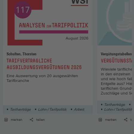
Schulten, Thorsten
Vergütungstabellen
:
:
TARIFVERTRAGLICHE
VERGÜTUNGSTA
AUSBILDUNGSVERGÜTUNGEN 2026
Wieviele tariflich
in den einzelnen 
Eine Auswertung von 20 ausgewählten
und wie hoch fall
Tarifbranche
Entgelte aus? Hier
tariflichen Grund
Zuschläge und So
Wirtschaftszweige
Tarifverträge
L
Tarifverträge
Lohn-/ Tarifpolitik
Arbeit
Lohn-/ Tarifpolitik
merken
teilen
merken
te