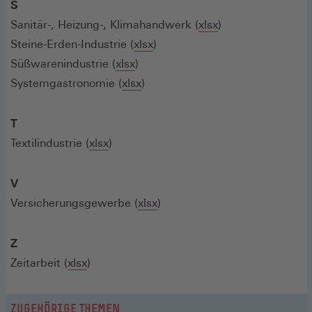
S
Sanitär-, Heizung-, Klimahandwerk (
xlsx
)
Steine-Erden-Industrie (
xlsx
)
Süßwarenindustrie (
xlsx
)
Systemgastronomie (
xlsx
)
T
Textilindustrie (
xlsx
)
V
Versicherungsgewerbe (
xlsx
)
Z
Zeitarbeit (
xlsx
)
ZUGEHÖRIGE THEMEN