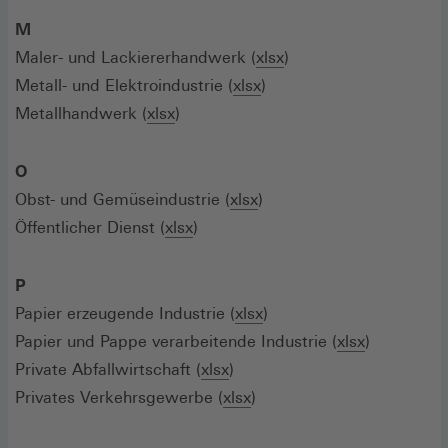
M
Maler- und Lackiererhandwerk (
xlsx
)
Metall- und Elektroindustrie (
xlsx
)
Metallhandwerk (
xlsx
)
O
Obst- und Gemüseindustrie (
xlsx
)
Öffentlicher Dienst (
xlsx
)
P
Papier erzeugende Industrie (
xlsx
)
Papier und Pappe verarbeitende Industrie (
xlsx
)
Private Abfallwirtschaft (
xlsx
)
Privates Verkehrsgewerbe (
xlsx
)