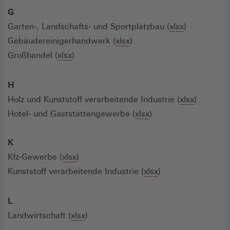
G
Garten-, Landschafts- und Sportplatzbau (
xlsx
)
Gebäudereinigerhandwerk (
xlsx
)
Großhandel (
xlsx
)
H
Holz und Kunststoff verarbeitende Industrie (
xlsx
)
Hotel- und Gaststättengewerbe (
xlsx
)
K
Kfz-Gewerbe (
xlsx
)
Kunststoff verarbeitende Industrie (
xlsx
)
L
Landwirtschaft (
xlsx
)