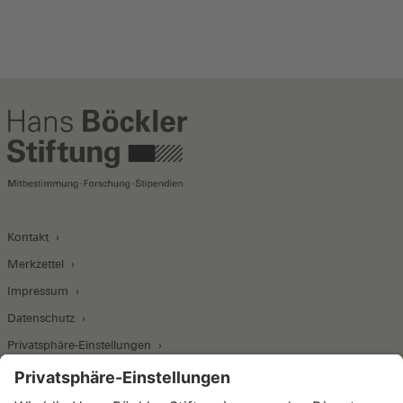
den Arbeits- und Gesundheitsschutz). In nahezu
allen Bereichen dieser Vorschriften bestehen
jedoch tarifliche Regelungen, die die gesetzlichen
Mindestregelungen z.T. erheblich verbessern.
Die unmittelbaren Arbeits- und
Einkommensbedingungen werden überwiegend
tarifvertraglich festgelegt. Es bestehen aber auch
gesetzliche Regelungen, wie z.B. die
Kontakt
branchenspezifischen Mindestlöhne auf Basis des
Arbeitnehmentsendegesetzes.
Merkzettel
Impressum
Gewerkschaften und Arbeitgeberverbänden kommt
Datenschutz
nicht nur bei der Aushandlung der Arbeits- und
Privatsphäre-Einstellungen
Einkommensbedingungen im engeren Sinne, sondern
auch bei der Ausgestaltung und Weiterentwicklung