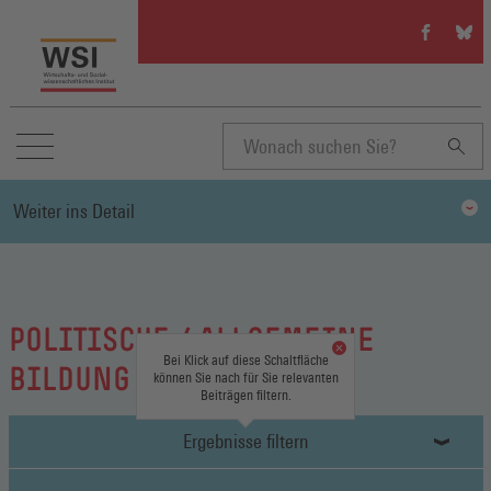
WSI
WSI
auf
auf
Facebook
Blue
(Öffnet
(Öffn
in
in
einem
eine
neuen
neue
Suchbegriff
Fenster)
Fenst
Weiter ins Detail
eingeben
POLITISCHE / ALLGEMEINE
Bei Klick auf diese Schaltfläche
BILDUNG
können Sie nach für Sie relevanten
Beiträgen filtern.
Ergebnisse filtern