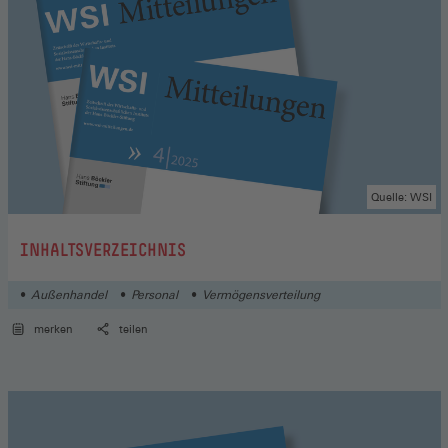
Quelle: WSI
:
INHALTSVERZEICHNIS
Außenhandel
Personal
Vermögensverteilung
merken
teilen