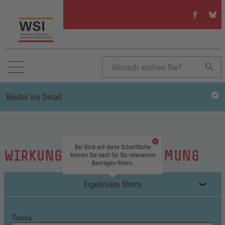
WSI
WSI
auf
auf
Facebook
Blue
(Öffnet
(Öffn
in
in
einem
eine
neuen
neue
Suchbegriff
Fenster)
Fenst
Weiter ins Detail
eingeben
Bei Klick auf diese Schaltfläche
WIRKUNG VON MITBESTIMMUNG
können Sie nach für Sie relevanten
Beiträgen filtern.
Ergebnisse filtern
Thema