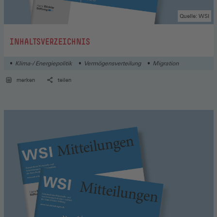
Quelle: WSI
:
INHALTSVERZEICHNIS
Klima-/ Energiepolitik
Vermögensverteilung
Migration
merken
teilen