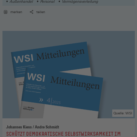
Außenhandel
Personal
Vermögensverteilung
merken
teilen
Quelle: WSI
Johannes Kiess / Andre Schmidt
:
SCHÜTZT DEMOKRATISCHE SELBSTWIRKSAMKEIT IM