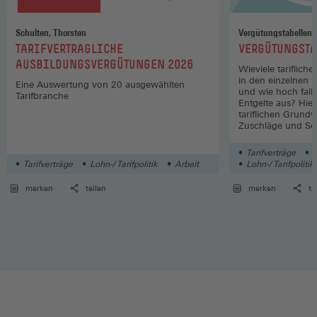
Schulten, Thorsten
Vergütungstabellen
:
:
TARIFVERTRAGLICHE
VERGÜTUNGSTA
AUSBILDUNGSVERGÜTUNGEN 2026
Wieviele tariflich
in den einzelnen 
Eine Auswertung von 20 ausgewählten
und wie hoch fall
Tarifbranche
Entgelte aus? Hier
tariflichen Grund
Zuschläge und So
Wirtschaftszweige
Tarifverträge
L
Tarifverträge
Lohn-/ Tarifpolitik
Arbeit
Lohn-/ Tarifpolitik
merken
teilen
merken
te