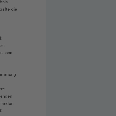
bnis
rafte die
ik
ser
nisses
stimmung
ere
lgenden
efanden
50