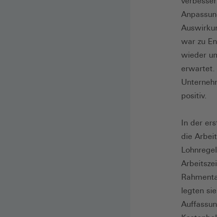
verbesser
Anpassung
Auswirkun
war zu En
wieder um
erwartet.
Unternehm
positiv.
In der er
die Arbe
Lohnregel
Arbeitszei
Rahmentar
legten si
Auffassun