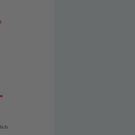
,
s
lich