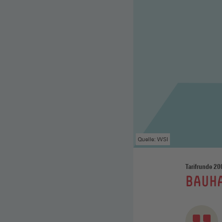
Quelle: WSI
Tarifrunde 20
:
BAUH