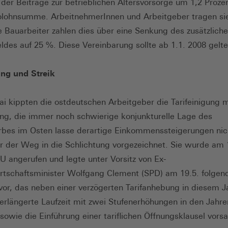
der Beiträge zur betrieblichen Altersvorsorge um 1,2 Proze
olohnsumme. ArbeitnehmerInnen und Arbeitgeber tragen sie
ie Bauarbeiter zahlen dies über eine Senkung des zusätzlich
ldes auf 25 %. Diese Vereinbarung sollte ab 1.1. 2008 gelte
ung und Streik
i kippten die ostdeutschen Arbeitgeber die Tarifeinigung m
g, die immer noch schwierige konjunkturelle Lage des
es im Osten lasse derartige Einkommenssteigerungen nich
 der Weg in die Schlichtung vorgezeichnet. Sie wurde am 
U angerufen und legte unter Vorsitz von Ex-
tschaftsminister Wolfgang Clement (SPD) am 19.5. folgen
vor, das neben einer verzögerten Tarifanhebung in diesem J
verlängerte Laufzeit mit zwei Stufenerhöhungen in den Jahr
sowie die Einführung einer tariflichen Öffnungsklausel vorsa