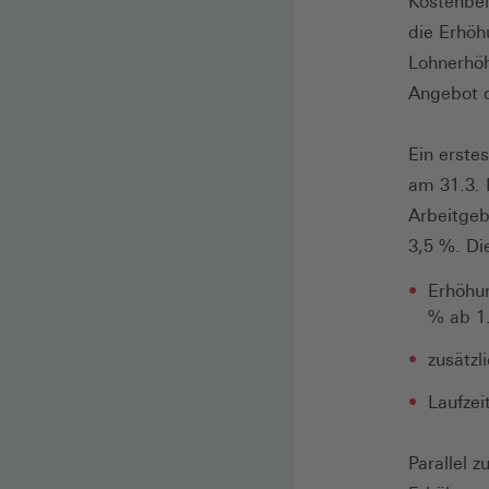
Kostenbel
die Erhöh
Lohnerhöh
Angebot d
Ein erste
am 31.3. 
Arbeitgeb
3,5 %. Di
Erhöhun
% ab 1
zusätzl
Laufzei
Parallel z