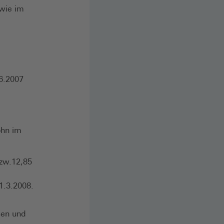
 wie im
.6.2007
ohn im
bzw.12,85
1.3.2008.
sen und