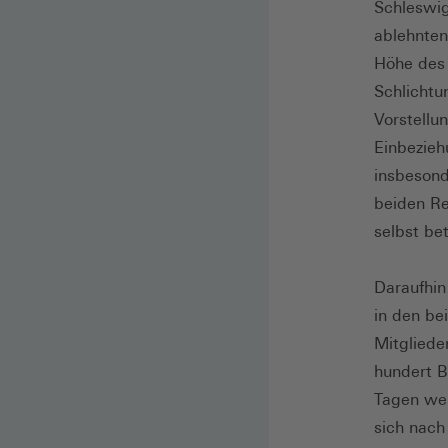
Schleswig
ablehnten
Höhe des 
Schlichtu
Vorstellu
Einbezieh
insbesond
beiden Re
selbst bet
Daraufhin
in den be
Mitgliede
hundert B
Tagen wei
sich nach