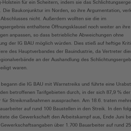
-Holstein für ein Scheitern, indem sie das Schlichtungserge
. Die Baukonjunktur im Norden, so ihre Argumentation, verk
Abschlusses nicht. Außerdem wollten sie die im
ngsergebnis enthaltene Öffnungsklausel noch weiter an ihre
ngen anpassen, so dass betriebliche Abweichungen ohne
ung der IG BAU möglich würden. Dies stieß auf heftige Krit
ere des Hauptverbandes der Bauindustrie, da Vertreter die
gionalverbände an der Aushandlung des Schlichtungsergeb
eiligt waren.
 begann die IG BAU mit Warnstreiks und führte eine Urab
iden betroffenen Tarifgebieten durch, in der sich 87,9 % der
r für Streikmaßnahmen aussprachen. Am 18.6. traten mehr
auarbeiter auf rund 100 Baustellen in den Streik. In den fo
tete die Gewerkschaft den Arbeitskampf aus, Ende Juni b
 Gewerkschaftsangaben über 1.700 Bauarbeiter auf rund 2