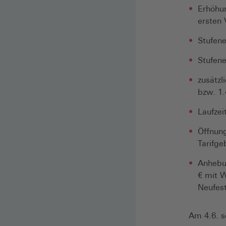
Erhöhun
ersten
Stufen
Stufen
zusätzl
bzw. 1.
Laufzei
Öffnung
Tarifg
Anhebun
€ mit 
Neufest
Am 4.6. s