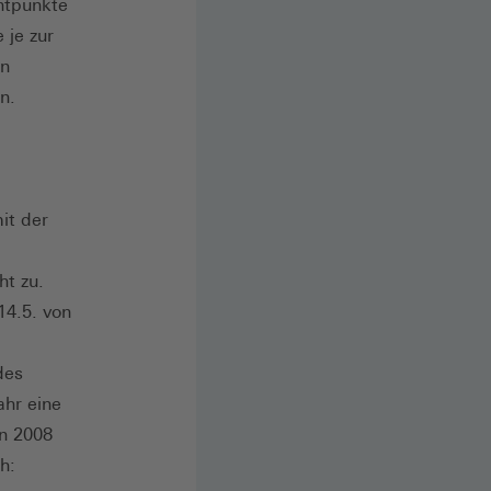
ntpunkte
 je zur
en
n.
it der
t zu.
14.5. von
des
ahr eine
en 2008
h: