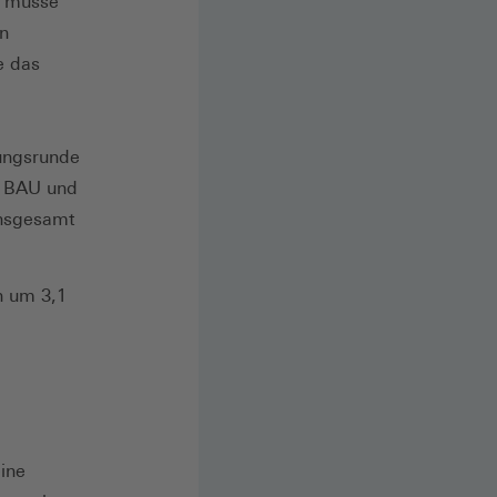
g müsse
en
e das
lungsrunde
G BAU und
insgesamt
n um 3,1
eine