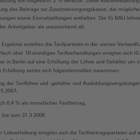
astung von insgesamt 2 % denkbar. Diese Kostenbelastun
ung des Beitrags zur Zusatzversorgungskasse, die möglich
ungen sowie Einmalzahlungen enthalten. Die IG BAU lehnt
er Arbeitgeber als unzureichend ab.
s Ergebnis erzielten die Tarifparteien in der vierten Verhand
Nach über 16-stündigen Tarifverhandlungen einigten sich I
er in Berlin auf eine Erhöhung der Löhne und Gehälter um 
e Erhöhung setzte sich folgendermaßen zusammen:
g der Tariflöhne und -gehälter und Ausbildungsvergütunge
.5.2007,
ich 0,4 % als monatlicher Festbetrag,
t bis zum 31.3.2008.
ur Lohnerhöhung einigten sich die Tarifvertragsparteien auf 