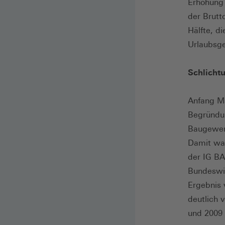
Erhöhung 
der Brutt
Hälfte, d
Urlaubsge
Schlicht
Anfang Ma
Begründun
Baugewerb
Damit war
der IG BA
Bundeswir
Ergebnis 
deutlich 
und 2009 