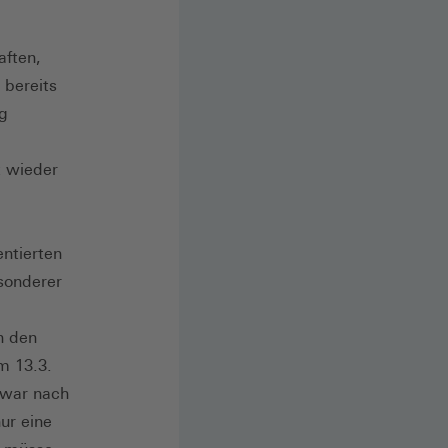
aften,
 bereits
eg
t wieder
ntierten
sonderer
in den
m 13.3.
 war nach
ur eine