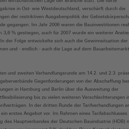
ten wirtschaftlichen Lage der Branche statt. Die harte
skrise in Ost- wie Westdeutschland, verschärft durch die
gen der restriktiven Ausgabenpolitik der Gebietskörpersch
de gegangen. Im Jahr 2006 waren die Bauinvestitionen real
 3,6 % gestiegen, auch für 2007 wurde ein weiterer Ansti
 In der Folge entwickelte sich auch die Gewinnsituation der
en und - endlich - auch die Lage auf dem Bauarbeitsmark
sten und zweiten Verhandlungsrunde am 14.2. und 2.3. präse
itgeberverbände Gegenforderungen von der Abschaffung be
ungen in Hamburg und Berlin über die Ausweitung der
tflexibilisierung bis zu vielen weiteren Verschlechterungen 
ifverträgen. In der dritten Runde der Tarifverhandlungen a
e ein erstes Angebot vor. Im Rahmen eines Tarifabschlusses
g des Hauptverbandes der Deutschen Bauindustrie (HDB) n