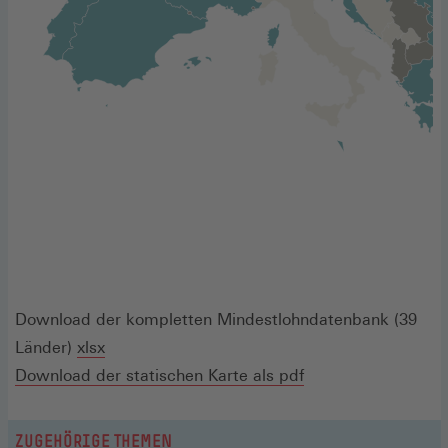
Download der kompletten Mindestlohndatenbank (39
(Öffnet
Länder)
xlsx
in
(Öffnet
Download der statischen Karte als pdf
einem
in
neuen
einem
ZUGEHÖRIGE THEMEN