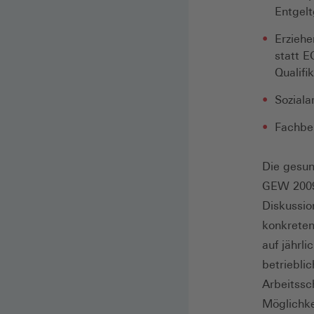
Entgelt
Erziehe
statt E
Qualifi
Soziala
Fachber
Die gesun
GEW 2009)
Diskussio
konkreten
auf jährl
betriebli
Arbeitssc
Möglichke