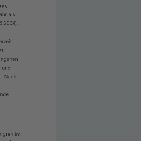
nge,
ehr als
6.2009).
rzeit
st
gangenen
. und
t. Nach
e
ende
tigten im