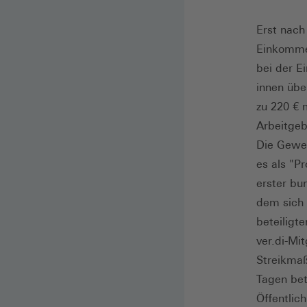
Erst nach
Einkommen
bei der E
innen übe
zu 220 € 
Arbeitgeb
Die Gewer
es als "P
erster bu
dem sich
beteiligt
ver.di-Mi
Streikmaß
Tagen bet
Öffentlic