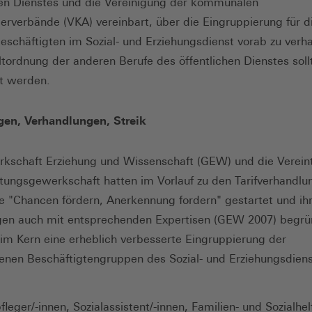
hen Dienstes und die Vereinigung der kommunalen
erverbände (VKA) vereinbart, über die Eingruppierung für d
eschäftigten im Sozial- und Erziehungsdienst vorab zu verh
ltordnung der anderen Berufe des öffentlichen Dienstes sollt
t werden.
gen, Verhandlungen, Streik
kschaft Erziehung und Wissenschaft (GEW) und die Verein
stungsgewerkschaft hatten im Vorlauf zu den Tarifverhandlu
"Chancen fördern, Anerkennung fordern" gestartet und ih
en auch mit entsprechenden Expertisen (GEW 2007) begrün
 im Kern eine erheblich verbesserte Eingruppierung der
enen Beschäftigtengruppen des Sozial- und Erziehungsdiens
fleger/-innen, Sozialassistent/-innen, Familien- und Sozialhel