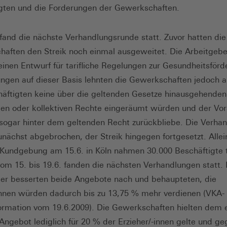
gten und die Forderungen der Gewerkschaften.
fand die nächste Verhandlungsrunde statt. Zuvor hatten die
aften den Streik noch einmal ausgeweitet. Die Arbeitgebe
einen Entwurf für tarifliche Regelungen zur Gesundheitsförd
ngen auf dieser Basis lehnten die Gewerkschaften jedoch a
äftigten keine über die geltenden Gesetze hinausgehenden
llen oder kollektiven Rechte eingeräumt würden und der Vo
 sogar hinter dem geltenden Recht zurückbliebe. Die Verha
nächst abgebrochen, der Streik hingegen fortgesetzt. Allei
 Kundgebung am 15.6. in Köln nahmen 30.000 Beschäftigte 
vom 15. bis 19.6. fanden die nächsten Verhandlungen statt. 
er besserten beide Angebote nach und behaupteten, die
innen würden dadurch bis zu 13,75 % mehr verdienen (VKA-
ormation vom 19.6.2009). Die Gewerkschaften hielten dem 
Angebot lediglich für 20 % der Erzieher/-innen gelte und g