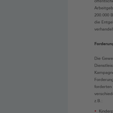
öffentlic
Arbeitgeb
200.000 B
die Entge
verhandel
Forderun
Die Gewer
Dienstlei
Kampagne 
Forderung
forderten
verschied
z.B.:
Kinderp