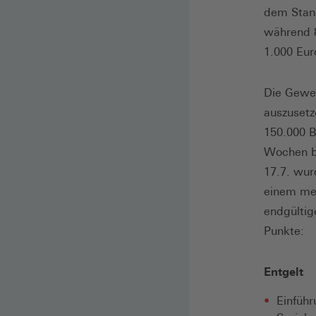
dem Stand
während 8
1.000 Eur
Die Gewer
auszusetze
150.000 B
Wochen bu
17.7. wur
einem me
endgültig
Punkte:
Entgelt
Einführ