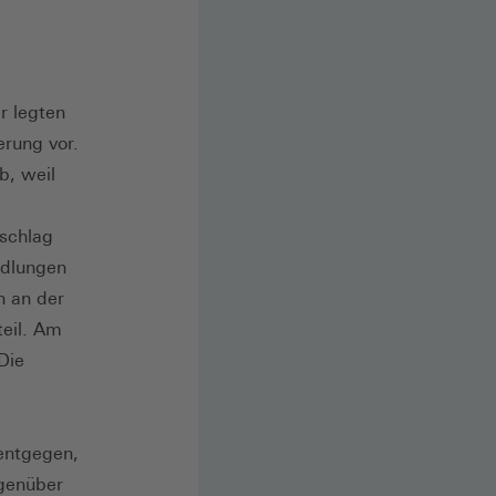
r legten
erung vor.
b, weil
rschlag
ndlungen
n an der
teil. Am
Die
entgegen,
egenüber