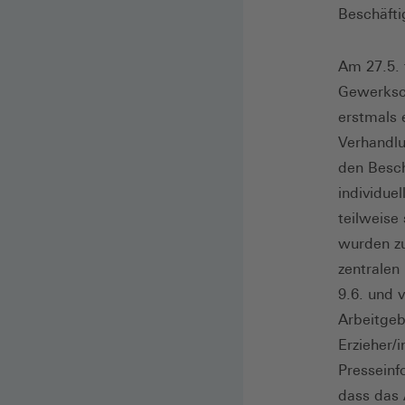
Beschäfti
Am 27.5. 
Gewerksch
erstmals 
Verhandlu
den Besch
individue
teilweise
wurden zu
zentralen
9.6. und 
Arbeitgeb
Erzieher/
Presseinf
dass das 