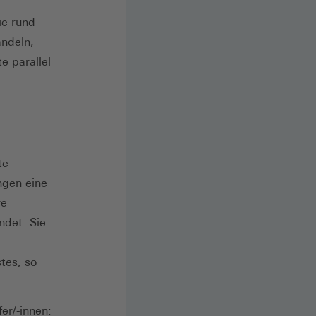
ie rund
andeln,
e parallel
te
ngen eine
re
det. Sie
tes, so
fer/-innen: