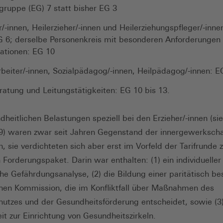
gruppe (EG) 7 statt bisher EG 3
r/-innen, Heilerzieher/-innen und Heilerziehungspfleger/-inne
G 6; derselbe Personenkreis mit besonderen Anforderungen
kationen: EG 10
rbeiter/-innen, Sozialpädagog/-innen, Heilpädagog/-innen: E
atung und Leitungstätigkeiten: EG 10 bis 13.
dheitlichen Belastungen speziell bei den Erzieher/-innen (si
 waren zwar seit Jahren Gegenstand der innergewerkscha
n, sie verdichteten sich aber erst im Vorfeld der Tarifrunde
 Forderungspaket. Darin war enthalten: (1) ein individuelle
iche Gefährdungsanalyse, (2) die Bildung einer paritätisch be
chen Kommission, die im Konfliktfall über Maßnahmen des
hutzes und der Gesundheitsförderung entscheidet, sowie (3)
it zur Einrichtung von Gesundheitszirkeln.