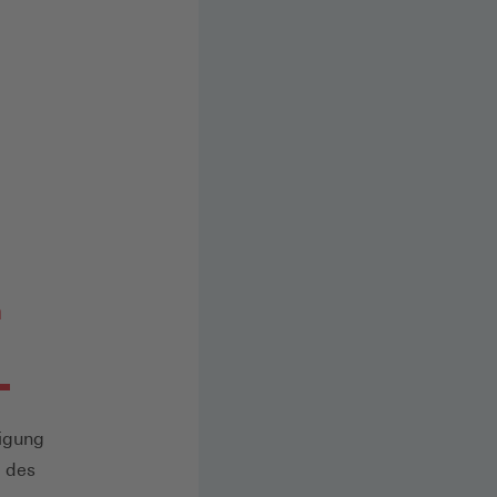
n
nigung
n des