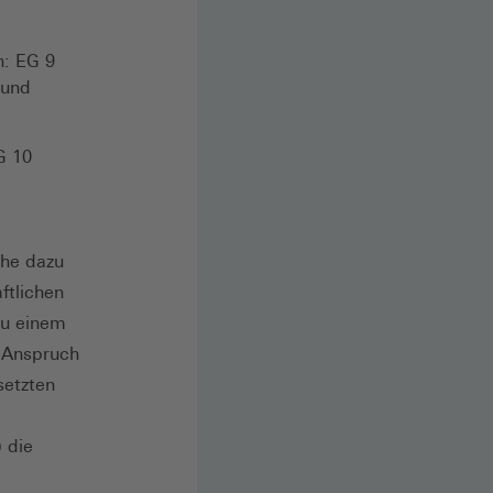
n: EG 9
 und
G 10
ehe dazu
ftlichen
 zu einem
r Anspruch
setzten
 die