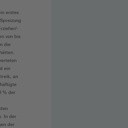
in erstes
 Spreizung
rzieher/-
en von bis
n die
hätten.
werteten
d ein
treik, an
äftigte
0 % der
sten
. In der
gen der