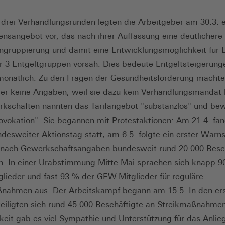
 drei Verhandlungsrunden legten die Arbeitgeber am 30.3. e
sangebot vor, das nach ihrer Auffassung eine deutlichere
ingruppierung und damit eine Entwicklungsmöglichkeit für E
r 3 Entgeltgruppen vorsah. Dies bedeute Entgeltsteigerung
monatlich. Zu den Fragen der Gesundheitsförderung machte
er keine Angaben, weil sie dazu kein Verhandlungsmandat 
kschaften nannten das Tarifangebot "substanzlos" und be
rovokation". Sie begannen mit Protestaktionen: Am 21.4. fan
ndesweiter Aktionstag statt, am 6.5. folgte ein erster Warns
 nach Gewerkschaftsangaben bundesweit rund 20.000 Besch
en. In einer Urabstimmung Mitte Mai sprachen sich knapp 9
tglieder und fast 93 % der GEW-Mitglieder für reguläre
nahmen aus. Der Arbeitskampf begann am 15.5. In den er
eiligten sich rund 45.000 Beschäftigte an Streikmaßnahmen
hkeit gab es viel Sympathie und Unterstützung für das Anlie