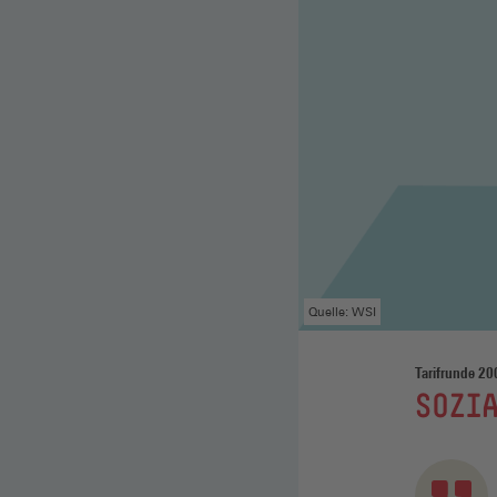
Quelle: WSI
Tarifrunde 20
:
SOZI