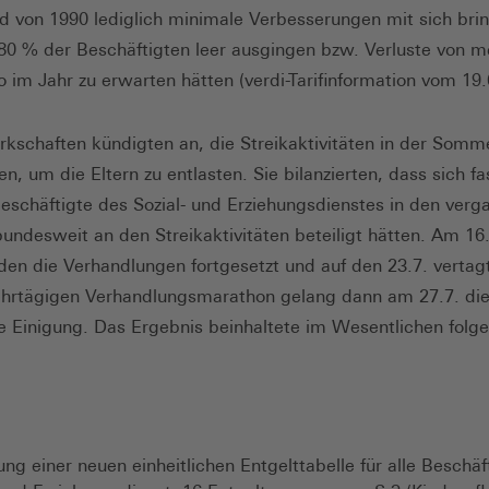
 von 1990 lediglich minimale Verbesserungen mit sich bri
0 % der Beschäftigten leer ausgingen bzw. Verluste von m
o im Jahr zu erwarten hätten (verdi-Tarifinformation vom 19.
kschaften kündigten an, die Streikaktivitäten in der Somme
n, um die Eltern zu entlasten. Sie bilanzierten, dass sich fa
eschäftigte des Sozial- und Erziehungsdienstes in den ver
ndesweit an den Streikaktivitäten beteiligt hätten. Am 16
den die Verhandlungen fortgesetzt und auf den 23.7. vertag
hrtägigen Verhandlungsmarathon gelang dann am 27.7. di
e Einigung. Das Ergebnis beinhaltete im Wesentlichen folg
ung einer neuen einheitlichen Entgelttabelle für alle Beschäf