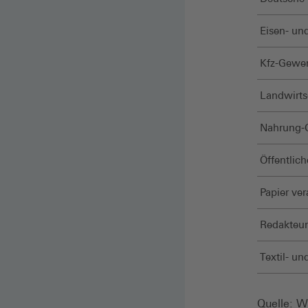
Eisen- und
Kfz-Gewer
Landwirts
Nahrung-G
Öffentlic
Papier ver
Redakteur
Textil- un
Quelle: WS