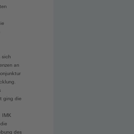
ten
ie
n
 sich
lenzen an
onjunktur
cklung.
s
t ging die
, IMK
 die
lebung des