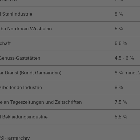
 Stahlindustrie
8 %
be Nordrhein-Westfalen
5 %
chaft
5,5 %
enuss-Gaststätten
4,5 - 6 %
her Dienst (Bund, Gemeinden)
8 % mind. 
arbeitende Industrie
8 %
e an Tageszeitungen und Zeitschriften
7,5 %
d Bekleidungsindustrie
5,5 %
I-Tarifarchiv