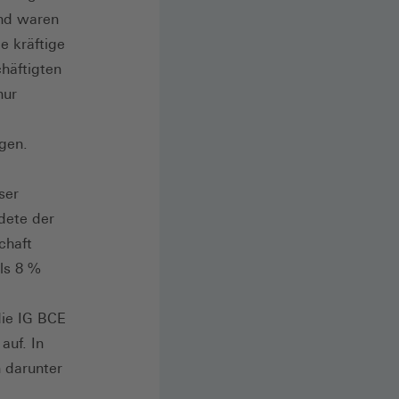
end waren
e kräftige
häftigten
nur
gen.
ser
ldete der
chaft
ls 8 %
die IG BCE
auf. In
 darunter