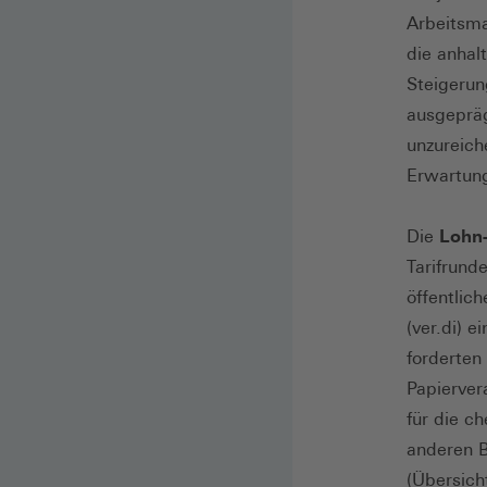
Arbeitsma
die anhal
Steigerun
ausgepräg
unzureich
Erwartung
Die
Lohn-
Tarifrund
öffentlic
(ver.di) 
forderten 
Papierver
für die c
anderen B
(Übersicht