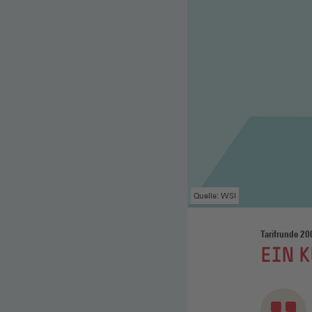
Quelle: WSI
Tarifrunde 20
:
EIN K