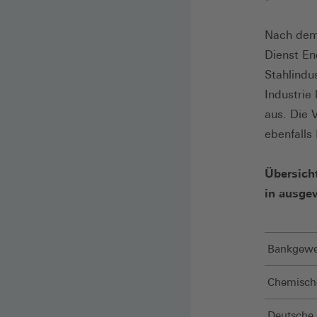
Nach dem 
Dienst En
Stahlindu
Industrie
aus. Die
ebenfalls
Übersicht
in ausge
Bankgewe
Chemische
Deutsche 