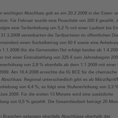
n wichtigen Abschluss gab es am 20.2.2008 in der Eisen- u
strie. Für Februar wurde eine Pauschale von 200 € gezahlt,
folgte eine Tarifanhebung um 5,2 % mit einer Laufzeit bis E
31.3.2008 vereinbarten die Tarifparteien im öffentlichen Di
meinden) einen Sockelbetrag von 50 € sowie eine Anhebun
1.1.2008 (für die Gemeinden Ost erfolgt beides ab 1.4.200
er mit einer Einmalzahlung von 225 € zum Jahresbeginn 20
fenerhöhung von 2,8 % ebenfalls ab dem 1.1.2009 mit einer 
2009. Am 16.4.2008 erreichte die IG BCE für die chemische 
 Abschluss: Regional unterschiedlich gibt es ab März/April
fanhebung von 4,4 %, es folgt eine Stufenerhöhung von 3,3 
/Juni 2009. Für die ersten 13 Monate wird eine zusätzliche
lung von 0,5 % gezahlt. Die Gesamtlaufzeit beträgt 25 Mon
n Branchen gelangen ebenfalls Abschlüsse oberhalb der