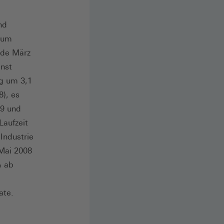
nd
 zum
nde März
enst
g um 3,1
8), es
09 und
Laufzeit
Industrie
/Mai 2008
% ab
ate.