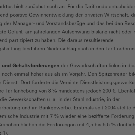
rktes hielt zunächst noch an. Für die Tarifrunde entscheid
tend positive Gewinnentwicklung der privaten Wirtschaft, di
g der Manager- und Vorstandsbezüge und das bei den Besc
te Gefühl, am jahrelangen Aufschwung bislang nicht oder 
end partizipiert zu haben. Die daraus resultierende
shaltung fand ihren Niederschlag auch in den Tarifforderun
 und Gehaltsforderungen
der Gewerkschaften fielen in die
e noch einmal höher aus als im Vorjahr. Den Spitzenreiter bi
he Dienst. Dort forderte die Vereinte Dienstleistungsgewerks
eine Tarifanhebung von 8 % mindestens jedoch 200 €. Ebenfal
die Gewerkschaften u. a. in der Stahlindustrie, in der
arbeitung und im Bankgewerbe. Erstmals seit 2004 stellte 
hemische Industrie mit 7 % wieder eine bezifferte Forderung 
ranchen blieben die Forderungen mit 4,5 bis 5,5 % deutlich
 1).