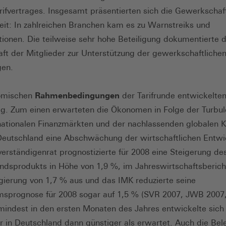
rifvertrages. Insgesamt präsentierten sich die Gewerkschaf
it: In zahlreichen Branchen kam es zu Warnstreiks und
tionen. Die teilweise sehr hohe Beteiligung dokumentierte d
aft der Mitglieder zur Unterstützung der gewerkschaftliche
gen.
omischen
Rahmenbedingungen
der Tarifrunde entwickelten
ig. Zum einen erwarteten die Ökonomen in Folge der Turbu
nationalen Finanzmärkten und der nachlassenden globalen K
Deutschland eine Abschwächung der wirtschaftlichen Entwi
erständigenrat prognostizierte für 2008 eine Steigerung de
andsprodukts in Höhe von 1,9 %, im Jahreswirtschaftsberich
ierung von 1,7 % aus und das IMK reduzierte seine
sprognose für 2008 sogar auf 1,5 % (SVR 2007, JWB 2007
mindest in den ersten Monaten des Jahres entwickelte sich
r in Deutschland dann günstiger als erwartet. Auch die Be