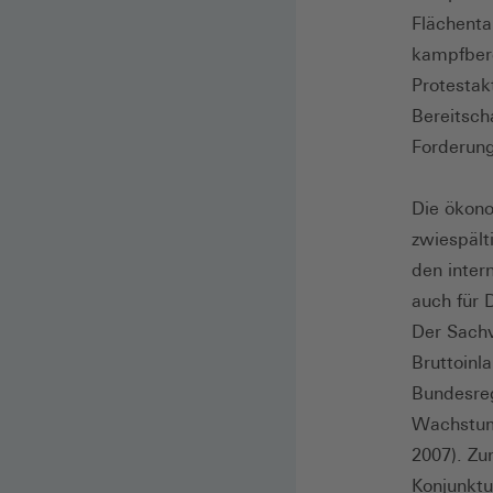
Flächenta
kampfbere
Protestak
Bereitsch
Forderun
Die ökon
zwiespält
den inter
auch für 
Der Sachv
Bruttoinl
Bundesreg
Wachstum
2007). Zu
Konjunktu