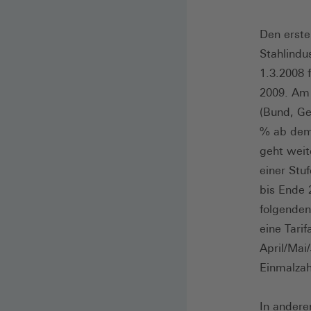
Den erste
Stahlindu
1.3.2008 
2009. Am 
(Bund, Ge
% ab dem 
geht weit
einer Stu
bis Ende 
folgenden
eine Tari
April/Mai
Einmalzah
In andere