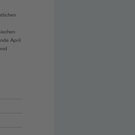
tlichen
mischen
Ende April
end