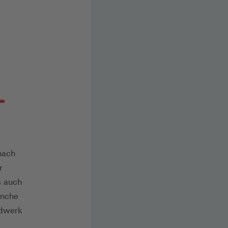
nach
r
s auch
anche
ndwerk