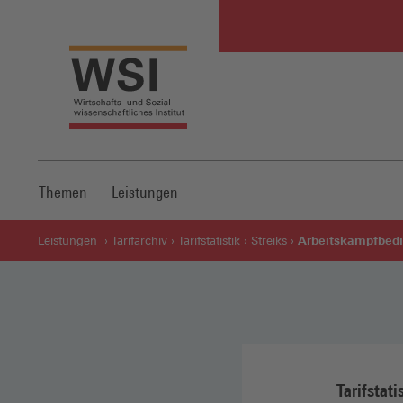
Themen
Leistungen
Arbeitskampfbedi
Leistungen
Tarifarchiv
Tarifstatistik
Streiks
Tarifstati