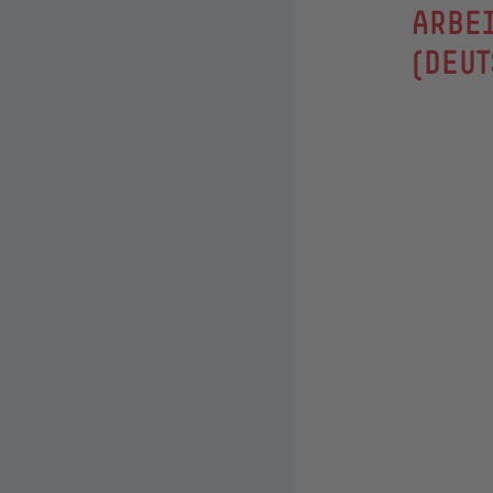
:
ARBE
(DEU