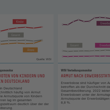
Quelle: WSI
ngsmonitor
WSI Verteilungsmonitor
:
UOTEN VON KINDERN UND
ARMUT NACH ERWERBSSTAT
IN DEUTSCHLAND
Erwerbslose sind häufiger von 
betroffen als der Durchschnitt de
 in Deutschland
Gesamtbevölkerung. 2022 lebte
hnittlich häufig von Armut
Erwerbslosen unter der Armutsg
Die Armutsquote von Kindern
Armutsquote der Erwerbstätigen
hren lag im gesamten
8,8 %.
szeitraum deutlich über der der
lkerung.