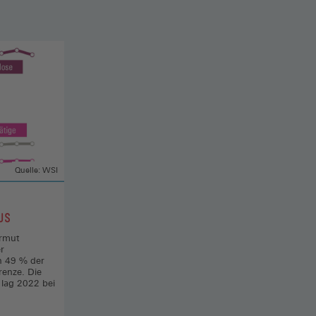
Quelle: WSI
US
Armut
r
n 49 % der
renze. Die
 lag 2022 bei