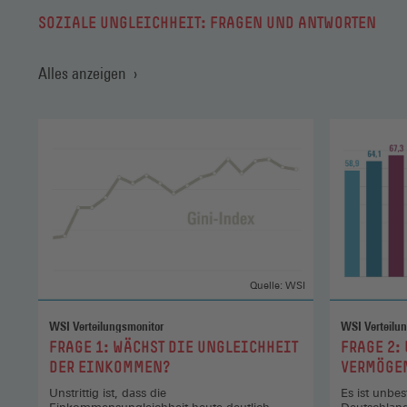
SOZIALE UNGLEICHHEIT: FRAGEN UND ANTWORTEN
Alles anzeigen
Quelle: WSI
WSI Verteilungsmonitor
WSI Verteilu
:
:
FRAGE 1: WÄCHST DIE UNGLEICHHEIT
FRAGE 2:
DER EINKOMMEN?
VERMÖGE
Unstrittig ist, dass die
Es ist unbes