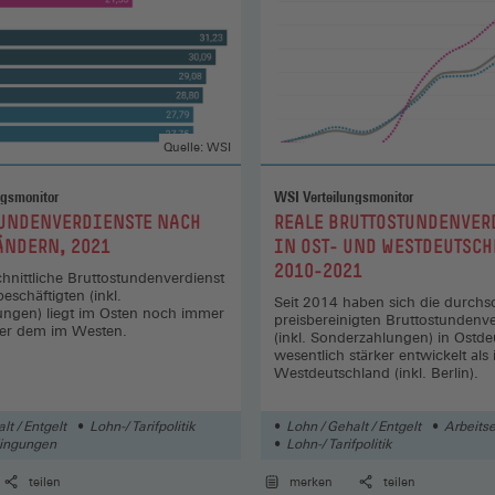
Quelle: WSI
ngsmonitor
WSI Verteilungsmonitor
:
UNDENVERDIENSTE NACH
REALE BRUTTOSTUNDENVER
NDERN, 2021
IN OST- UND WESTDEUTSCH
2010-2021
hnittliche Bruttostundenverdienst
beschäftigten (inkl.
Seit 2014 haben sich die durchsc
ngen) liegt im Osten noch immer
preisbereinigten Bruttostundenve
ter dem im Westen.
(inkl. Sonderzahlungen) in Ostd
wesentlich stärker entwickelt als 
Westdeutschland (inkl. Berlin).
lt / Entgelt
Lohn-/ Tarifpolitik
Lohn / Gehalt / Entgelt
Arbeitse
dingungen
Lohn-/ Tarifpolitik
teilen
merken
teilen