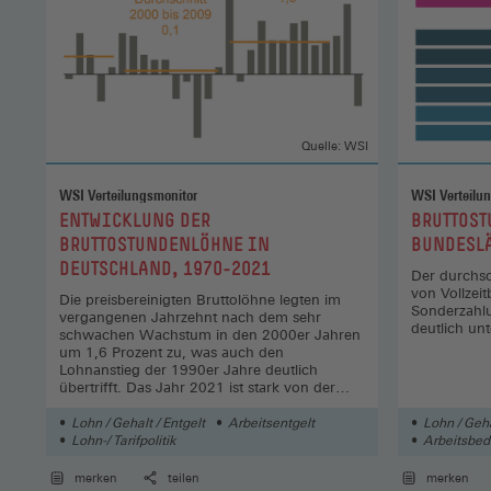
Quelle: WSI
WSI Verteilungsmonitor
WSI Verteilu
:
:
ENTWICKLUNG DER
BRUTTOST
BRUTTOSTUNDENLÖHNE IN
BUNDESLÄ
DEUTSCHLAND, 1970-2021
Der durchsc
von Vollzeit
Die preisbereinigten Bruttolöhne legten im
Sonderzahlu
vergangenen Jahrzehnt nach dem sehr
deutlich un
schwachen Wachstum in den 2000er Jahren
um 1,6 Prozent zu, was auch den
Lohnanstieg der 1990er Jahre deutlich
übertrifft. Das Jahr 2021 ist stark von der
Corona-Pandemie geprägt.
Lohn / Gehalt / Entgelt
Arbeitsentgelt
Lohn / Geha
Lohn-/ Tarifpolitik
Arbeitsbe
merken
teilen
merken