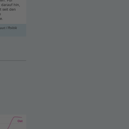
ten. Für
 darauf hin,
t seit den
e
e.
aat / Politik