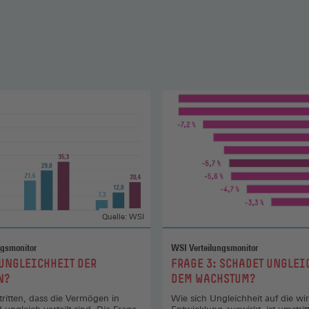
Quelle: WSI
ngsmonitor
WSI Verteilungsmonitor
:
 UNGLEICHHEIT DER
FRAGE 3: SCHADET UNGLEI
N?
DEM WACHSTUM?
tritten, dass die Vermögen in
Wie sich Ungleichheit auf die wir