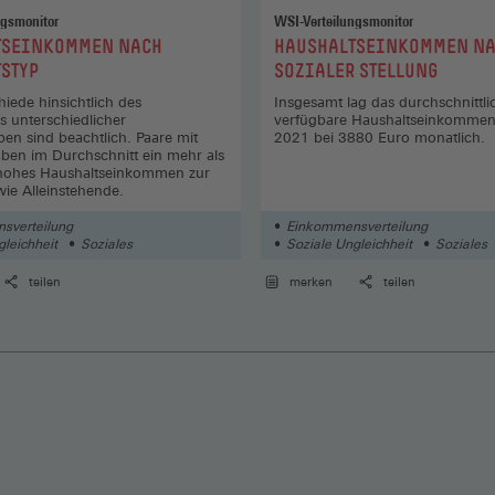
ngsmonitor
WSI-Verteilungsmonitor
:
TSEINKOMMEN NACH
HAUSHALTSEINKOMMEN N
STYP
SOZIALER STELLUNG
hiede hinsichtlich des
Insgesamt lag das durchschnittli
 unterschiedlicher
verfügbare Haushaltseinkommen
pen sind beachtlich. Paare mit
2021 bei 3880 Euro monatlich.
aben im Durchschnitt ein mehr als
 hohes Haushaltseinkommen zur
ie Alleinstehende.
sverteilung
Einkommensverteilung
gleichheit
Soziales
Soziale Ungleichheit
Soziales
teilen
merken
teilen