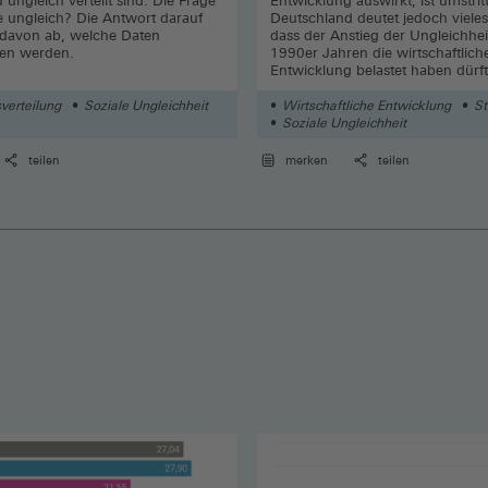
ungleich verteilt sind. Die Frage
Entwicklung auswirkt, ist umstrit
ie ungleich? Die Antwort darauf
Deutschland deutet jedoch vieles
 davon ab, welche Daten
dass der Anstieg der Ungleichhei
en werden.
1990er Jahren die wirtschaftlich
Entwicklung belastet haben dürft
verteilung
Soziale Ungleichheit
Wirtschaftliche Entwicklung
St
Soziale Ungleichheit
teilen
merken
teilen