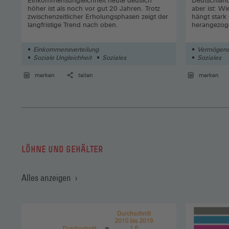
Einkommensungleichheit heute deutlich
Deutschland 
höher ist als noch vor gut 20 Jahren. Trotz
aber ist: W
zwischenzeitlicher Erholungsphasen zeigt der
hängt stark
langfristige Trend nach oben.
herangezog
Einkommensverteilung
Vermögens
Soziale Ungleichheit
Soziales
Soziales
merken
teilen
merken
LÖHNE UND GEHÄLTER
Alles anzeigen