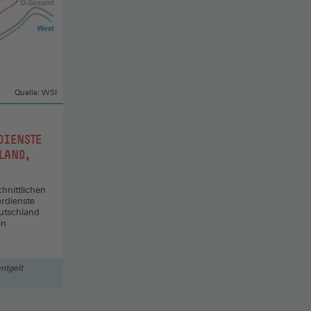
Quelle: WSI
DIENSTE
LAND,
hnittlichen
rdienste
eutschland
in
ntgelt