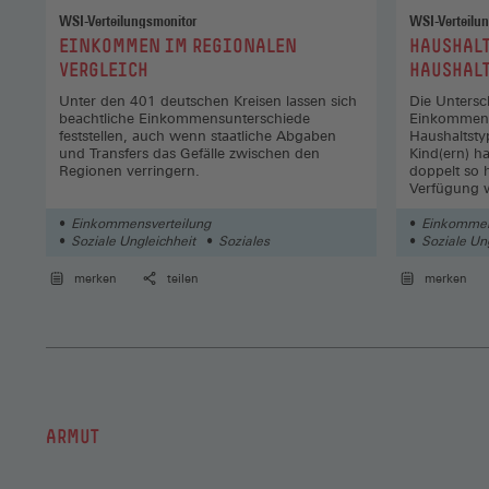
WSI-Verteilungsmonitor
WSI-Verteilu
:
:
EINKOMMEN IM REGIONALEN
HAUSHAL
VERGLEICH
HAUSHALT
Unter den 401 deutschen Kreisen lassen sich
Die Untersc
beachtliche Einkommensunterschiede
Einkommens
feststellen, auch wenn staatliche Abgaben
Haushaltsty
und Transfers das Gefälle zwischen den
Kind(ern) h
Regionen verringern.
doppelt so
Verfügung w
Einkommensverteilung
Einkommen
Soziale Ungleichheit
Soziales
Soziale Un
merken
teilen
merken
ARMUT