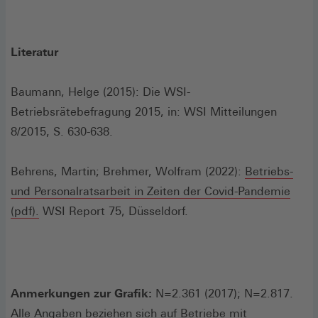
Literatur
Baumann, Helge (2015): Die WSI-
Betriebsrätebefragung 2015, in: WSI Mitteilungen
8/2015, S. 630-638.
Behrens, Martin; Brehmer, Wolfram (2022):
Betriebs-
und Personalratsarbeit in Zeiten der Covid-Pandemie
(Öffnet
(pdf).
WSI Report 75, Düsseldorf.
in
einem
neuen
Fenster)
Anmerkungen zur Grafik:
N=2.361 (2017); N=2.817.
Alle Angaben beziehen sich auf Betriebe mit