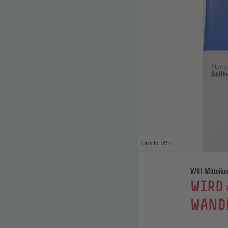
Quelle: WSI
WSI-Mitteilu
:
WIRD 
WAND