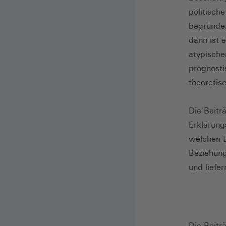
politisch
begründen
dann ist 
atypische
prognosti
theoretis
Die Beitr
Erklärung
welchen Ei
Beziehung
und liefer
Die Beitr