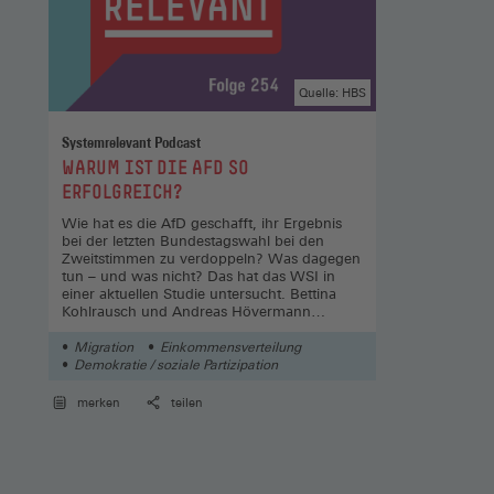
Quelle: HBS
Systemrelevant Podcast
:
WARUM IST DIE AFD SO
ERFOLGREICH?
Wie hat es die AfD geschafft, ihr Ergebnis
bei der letzten Bundestagswahl bei den
Zweitstimmen zu verdoppeln? Was dagegen
tun – und was nicht? Das hat das WSI in
einer aktuellen Studie untersucht. Bettina
Kohlrausch und Andreas Hövermann
sprechen darüber in einer neuen Folge.
Migration
Einkommensverteilung
Demokratie / soziale Partizipation
merken
teilen