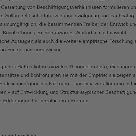
e Gestaltung von Beschäftigungsverhältnissen formulieren u
. Sollen politische Interventionen zielgenau und nachhaltig 
es unumgänglich, die bestimmenden Treiber der Entwicklun
r Beschäftigung zu identifizieren. Weiterhin sind sowohl
sche Aussagen als auch die weitere empirische Forschung 
che Fundierung angewiesen.
äge des Heftes liefern einzelne Theorieelemente, diskutieren
sansätze und konfrontieren sie mit der Empirie; sie zeigen a
nfluss institutionelle Faktoren – und hier vor allem die indus
en – auf Entwicklung und Struktur atypischer Beschäftigu
n Erklärungen für einzelne ihrer Formen.
äge im Einzelnen: