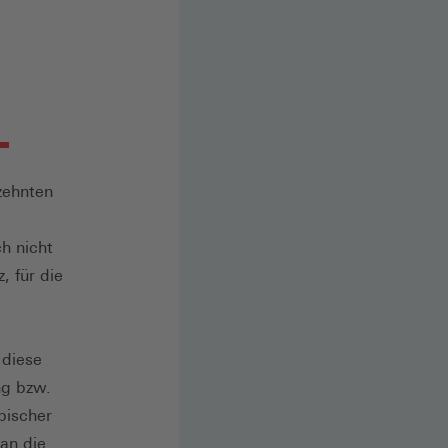
zehnten
ch nicht
, für die
diese
ng bzw.
pischer
 an die