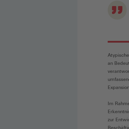
Atypische
an Bedeu
verantwor
umfassend
Expansion
Im Rahme
Erkenntni
zur Entwi
Beschäfti