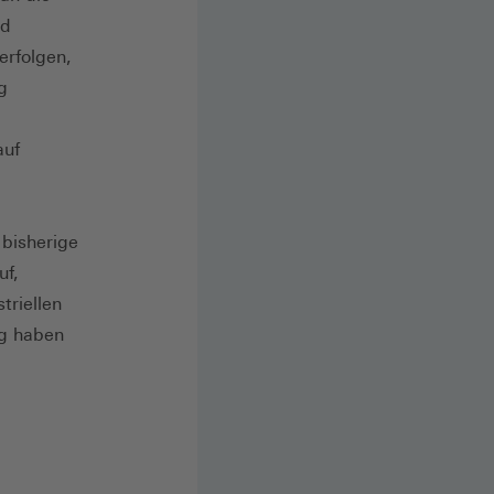
nd
erfolgen,
g
auf
 bisherige
uf,
triellen
ng haben