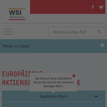
WSI
WSI
auf
auf
Facebook
Blue
(Öffnet
(Öffn
in
in
einem
eine
neuen
neue
Suchbegriff
Fenster)
Fenst
Weiter ins Detail
eingeben
EUROPÄISCHE
Bei Klick auf diese Schaltfläche
AKTIENGESELLSCHAFT / SE
können Sie nach für Sie relevanten
Beiträgen filtern.
Ergebnisse filtern