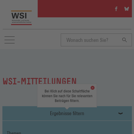
WSI
WSI
auf
auf
Facebook
Blue
(Öffnet
(Öffn
in
in
einem
eine
neuen
neue
Suchbegriff
Fenster)
Fenst
eingeben
WSI-MITTEILUNGEN
Bei Klick auf diese Schaltfläche
können Sie nach für Sie relevanten
Beiträgen filtern.
Ergebnisse filtern
Themen