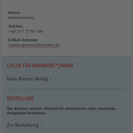
Name:
Nadine Goertz
Telefon:
+49 211 7778 156
E-Mail Adresse:
nadine-goertz[at]boeckler.de
LOGIN FÜR ABONNENT*INNEN
(Öffnet
beim Nomos Verlag
in
einem
neuen
BESTELLUNG
Fenster)
Sie können unsere Zeitschrift abonnieren oder einzelnde
Ausgaben bestellen.
Zur Bestellung