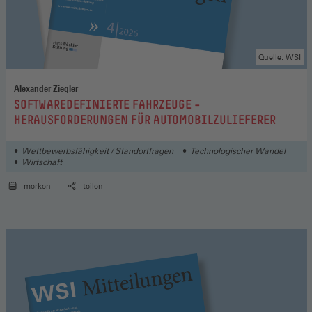
Quelle: WSI
Alexander Ziegler
:
SOFTWAREDEFINIERTE FAHRZEUGE –
HERAUSFORDERUNGEN FÜR AUTOMOBILZULIEFERER
Wettbewerbsfähigkeit / Standortfragen
Technologischer Wandel
Wirtschaft
merken
teilen