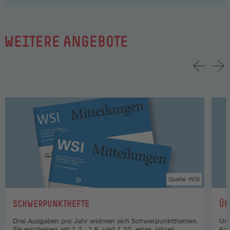
WEITERE ANGEBOTE
Quelle: WSI
:
:
SCHWERPUNKTHEFTE
ÜB
Drei Ausgaben pro Jahr widmen sich Schwerpunktthemen.
Uns
Sie erscheinen am 1.2., 1.6. und 1.10. eines Jahres.
Kon