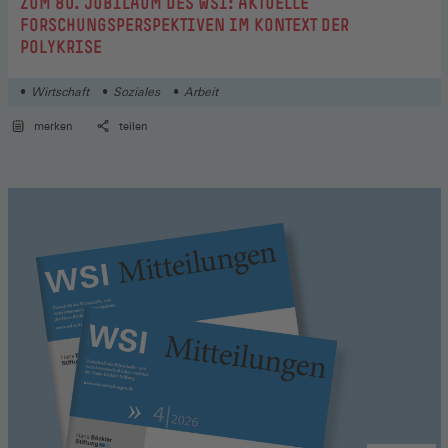
:
ZUM 80. JUBILÄUM DES WSI: AKTUELLE
FORSCHUNGSPERSPEKTIVEN IM KONTEXT DER
POLYKRISE
Wirtschaft
Soziales
Arbeit
merken
teilen