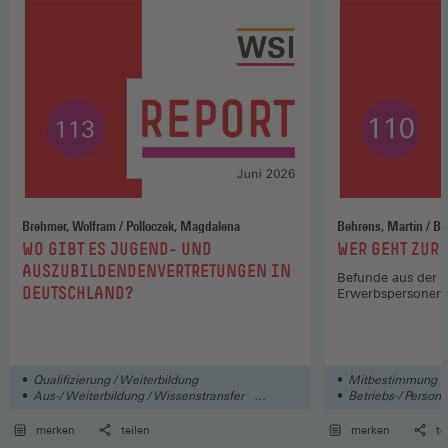
Brehmer, Wolfram / Polloczek, Magdalena
Behre
:
:
WO GIBT ES JUGEND- UND
WER GEHT ZUR
AUSZUBILDENDENVERTRETUNGEN IN
Befunde aus der B
DEUTSCHLAND?
Erwerbspersonen
Qualifizierung / Weiterbildung
Mitbestimmung
Aus-/ Weiterbildung / Wissenstransfer
Betriebs-/ Persona
Arbeit
merken
teilen
merken
te