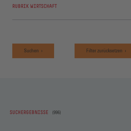
Bildung
Demokratie/Partizipation
RUBRIK WIRTSCHAFT
Berufsbildung
Demokratie
Branchen und Sektoren
Bildungssystem
politische Einstellung
Allgemein
Weiterbildung
Gewerkschaften
Suchen
Filter zurücksetzen
Immobilien-/Wohnungs-/Baubranche
Gesellschaftliche Teilhabe
Allgemein
Wohlfahrtssektor/ Sozialwirtschaft
Allgemein
Gewerkschaftsstrategie
Globalisierung
soziale Integration
Internationalisierung
Allgemein
Gesundheit
EU
SUCHERGEBNISSE
(996)
Standortverlagerung
Gesundheit
Internationalisierung
Innovationen