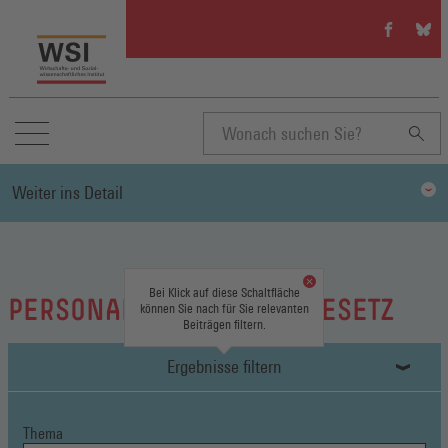
WSI
WSI
auf
auf
Facebook
Blue
(Öffnet
(Öffn
in
in
einem
eine
neuen
neue
Suchbegriff
Fenster)
Fenst
Weiter ins Detail
eingeben
Bei Klick auf diese Schaltfläche
PERSONALVERTRETUNGSGESETZ
können Sie nach für Sie relevanten
Beiträgen filtern.
Ergebnisse filtern
Thema