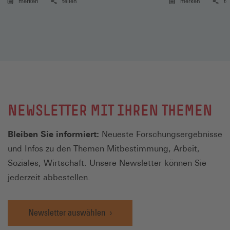
merken
teilen
merken
te
NEWSLETTER MIT IHREN THEMEN
Bleiben Sie informiert:
Neueste Forschungsergebnisse
und Infos zu den Themen Mitbestimmung, Arbeit,
Soziales, Wirtschaft. Unsere Newsletter können Sie
jederzeit abbestellen.
Newsletter auswählen