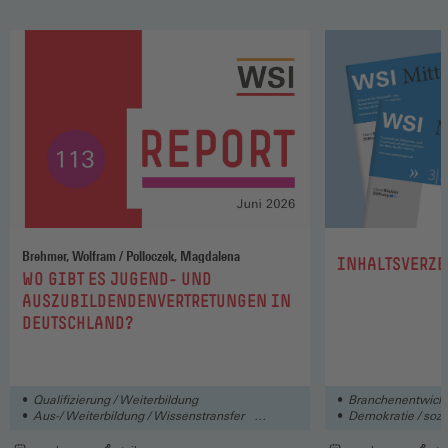
Brehmer, Wolfram / Polloczek, Magdalena
:
INHALTSVERZE
:
WO GIBT ES JUGEND- UND
AUSZUBILDENDENVERTRETUNGEN IN
DEUTSCHLAND?
Qualifizierung / Weiterbildung
Branchenentwick
Aus-/ Weiterbildung / Wissenstransfer
Demokratie / sozia
Arbeit