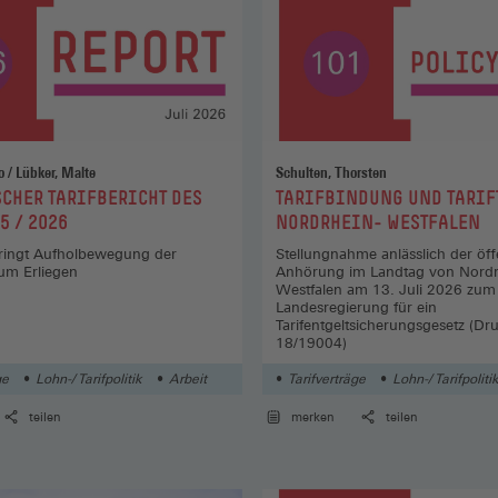
Janssen, Thilo / Lübker, Malte
Schulten, Thorsten
:
CHER TARIFBERICHT DES
TARIFBINDUNG UND TARIF
5 / 2026
NORDRHEIN- WESTFALEN
bringt Aufholbewegung der
Stellungnahme anlässlich der öff
zum Erliegen
Anhörung im Landtag von Nordr
Westfalen am 13. Juli 2026 zum
Landesregierung für ein
Tarifentgeltsicherungsgesetz (Dr
18/19004)
ge
Lohn-/ Tarifpolitik
Arbeit
Tarifverträge
Lohn-/ Tarifpoliti
teilen
merken
teilen