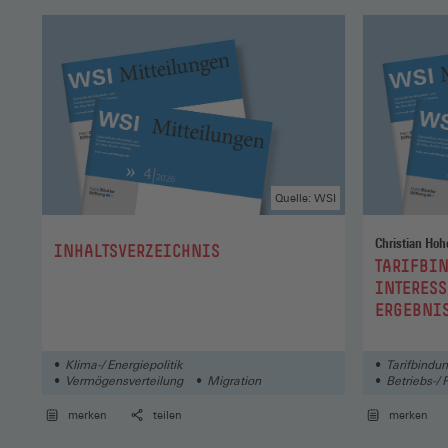
Quelle: WSI
:
INHALTSVERZEICHNIS
:
TARIFBIN
INTERESS
ERGEBNIS
BETRIEBS
Klima-/ Energiepolitik
Tarifbindu
Vermögensverteilung
Migration
Betriebs-/ 
merken
teilen
merken