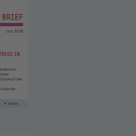
TREUE IN
entlichen
hein-
 Entwurf der
ucksache
k
Arbeit