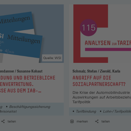
Quelle: WSI
Christian Hohendanner / Susanne Kohaut
Schmalz, Stefan / Zierold, Karla
:
DUNG UND BETRIEBLICHE
ANGRIFF AUF DIE
ENVERTRETUNG.
SOZIALPARTNERSCHAFT?
SE AUS DEM IAB-
Die Krise der Automobilindustrie
PANEL 2025
Auswirkungen auf Arbeitsbezie
Tarifpolitik
ng
Beschäftigungssicherung
Personalrat
Tarifbindung
Lohn-/ Tarifpolitik
teilen
merken
teilen