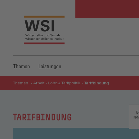
Themen
Leistungen
Tarifbindung
Themen
Arbeit
Lohn-/ Tarifpolitik
B
TARIFBINDUNG
kön