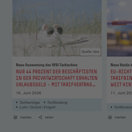
Quelle: dpa
Neue Auswertung des WSI-Tarifarchivs
Neue Studie 
:
:
NUR 44 PROZENT DER BESCHÄFTIGTEN
EU-RICHT
IN DER PRIVATWIRTSCHAFT ERHALTEN
TARIFBIN
URLAUBSGELD – MIT TARIFVERTRAG
WEIT HIN
STEIGT DER ANTEIL AUF 73 PROZENT
16. Juni 2026
11. Juni 20
Tarifverträge
Tarifbindung
Lohn / Gehalt / Entgelt
Tarifbindu
merken
teilen
merken