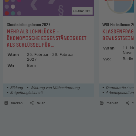
Quelle: HBS
Gleichstellungsforum 2027
WSI Herbstforum 20
:
:
MEHR ALS LOHNLÜCKE –
KLASSENFRAGE
ÖKONOMISCHE EIGENSTÄNDIGKEIT
BEWUSSTSEIN,
ALS SCHLÜSSEL FÜR
Wann:
11. No
GESCHLECHTERGLEICHHEIT
Novem
Wann:
25. Februar - 26. Februar
Wo:
Berlin
2027
Wo:
Berlin
Bildung
Wirkung von Mitbestimmung
Demokratie / sozia
Entgeltungleichheit
Arbeitsgestaltung
merken
teilen
merken
te