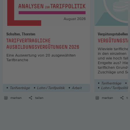
Schulten, Thorsten
Vergütungstabellen
:
:
TARIFVERTRAGLICHE
VERGÜTUNGSTA
AUSBILDUNGSVERGÜTUNGEN 2026
Wieviele tariflich
in den einzelnen 
Eine Auswertung von 20 ausgewählten
und wie hoch fall
Tarifbranche
Entgelte aus? Hier
tariflichen Grund
Zuschläge und So
Wirtschaftszweige
Tarifverträge
L
Tarifverträge
Lohn-/ Tarifpolitik
Arbeit
Lohn-/ Tarifpolitik
merken
teilen
merken
te