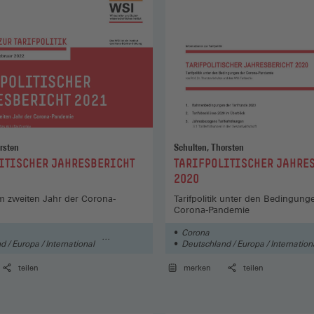
rsten
Schulten, Thorsten
:
ITISCHER JAHRESBERICHT
TARIFPOLITISCHER JAHRE
2020
 im zweiten Jahr der Corona-
Tarifpolitik unter den Bedingung
Corona-Pandemie
Corona
 / Europa / International
Deutschland / Europa / Internation
Wirtschaft
teilen
merken
teilen