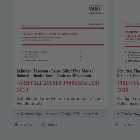
Schulten, Thorsten / Bauer, Götz / Föhr, Merle /
Schulten, Thorsten / Bauer, Göt
Schmidt, Ulrich / Taube, Andrea / Wollensack,
Schmidt, Ulrich / Taube, Andrea / Wo
Monika / Ziouziou, Jasmina
Monika
:
:
TARIFPOLITISCHER JAHRESBERICHT
TARIFPOL
2019
2018
Anhaltende Lohndynamik und neue tarifliche
Kräftige L
Wahlmodelle
Selbstbesti
Tarifverträge
Lohn-/ Tarifpolitik
Arbeit
Tarifverträ
merken
teilen
merken