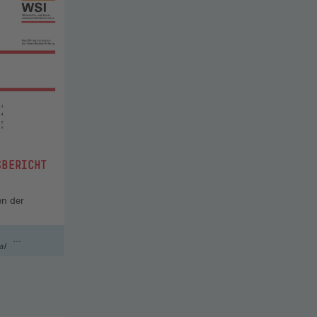
SBERICHT
en der
al