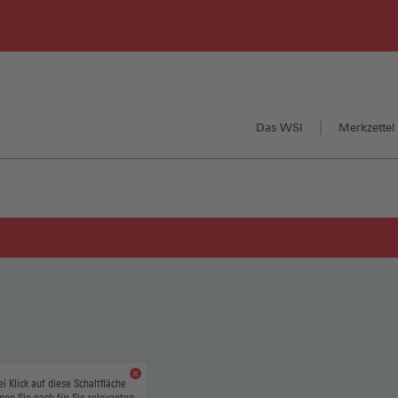
Das WSI
Merkzettel 
ei Klick auf diese Schaltfläche
nen Sie nach für Sie relevanten