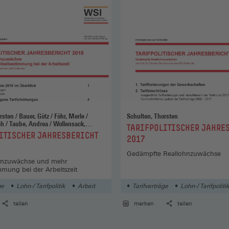
z / Föhr, Merle /
Schulten, Thorsten
llensack,
:
TARIFPOLITISCHER JAHRE
 / Ziouziou, Jasmina
ITISCHER JAHRESBERICHT
2017
Gedämpfte Reallohnzuwächse
ohnzuwächse und mehr
mmung bei der Arbeitszeit
ge
Lohn-/ Tarifpolitik
Arbeit
Tarifverträge
Lohn-/ Tarifpoliti
teilen
merken
teilen