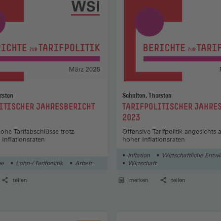
rsten
Schulten, Thorsten
:
ITISCHER JAHRESBERICHT
TARIFPOLITISCHER JAHRE
2023
ohe Tarifabschlüsse trotz
Offensive Tarifpolitik angesichts
 Inflationsraten
hoher Inflationsraten
Inflation
Wirtschaftliche Entw
ge
Lohn-/ Tarifpolitik
Arbeit
Wirtschaft
teilen
merken
teilen