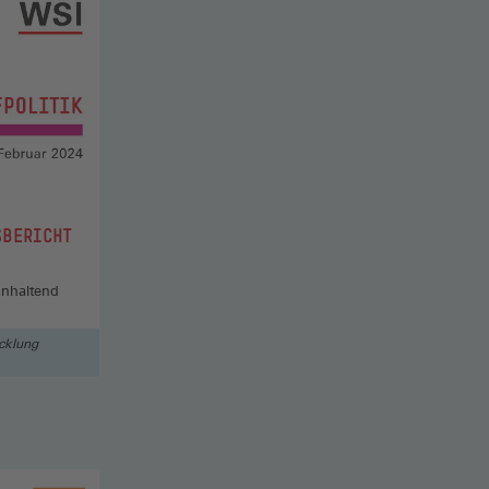
SBERICHT
 anhaltend
icklung