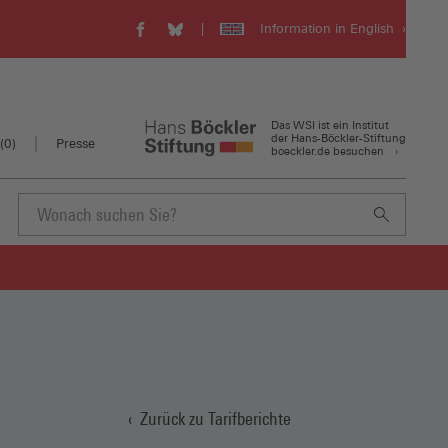
Information in English
WSI
WSI
Visit
auf
auf
our
Facebook
Bluesky
english
(Öffnet
(Öffnet
website
in
in
(Öffnet
Das WSI ist ein Institut
einem
einem
in
der Hans-Böckler-Stiftung
(
0
)
Presse
boeckler.de besuchen
neuen
neuen
einem
Fenster)
Fenster)
neuen
Fenster)
Suchbegriff
eingeben
Zurück zu Tarifberichte