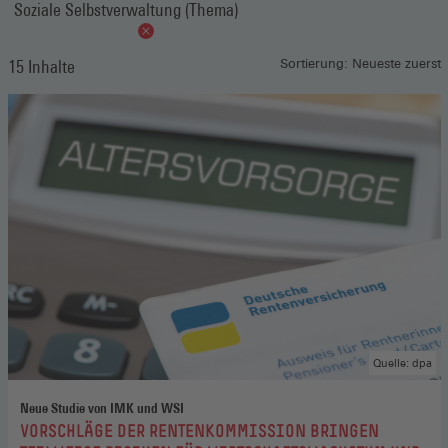
Soziale Selbstverwaltung (Thema)
15 Inhalte
Sortierung: Neueste zuerst
Quelle: dpa
Neue Studie von IMK und WSI
:
VORSCHLÄGE DER RENTENKOMMISSION BRINGEN