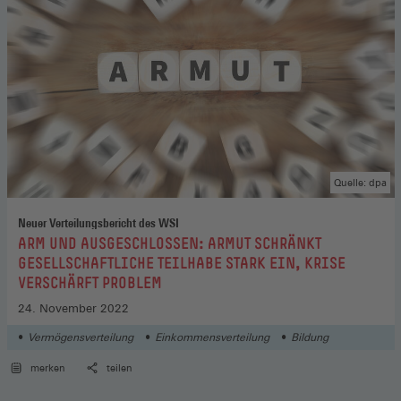
Quelle: dpa
Neuer Verteilungsbericht des WSI
:
ARM UND AUSGESCHLOSSEN: ARMUT SCHRÄNKT
GESELLSCHAFTLICHE TEILHABE STARK EIN, KRISE
VERSCHÄRFT PROBLEM
24. November 2022
Vermögensverteilung
Einkommensverteilung
Bildung
merken
teilen