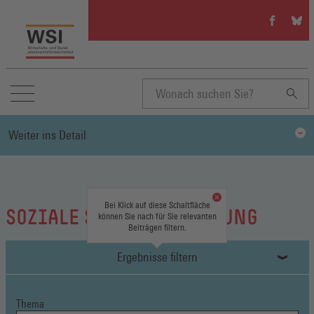
WSI
WSI
auf
auf
Facebook
Blue
(Öffnet
(Öffn
in
in
einem
eine
neuen
neue
Suchbegriff
Fenster)
Fenst
Weiter ins Detail
eingeben
Bei Klick auf diese Schaltfläche
SOZIALE SELBSTVERWALTUNG
können Sie nach für Sie relevanten
Beiträgen filtern.
Ergebnisse filtern
Thema