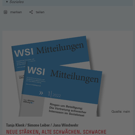
Soziales
merken
teilen
Quelle: nein
Tanja Klenk / Simone Leiber / Jana Windwehr
:
NEUE STÄRKEN, ALTE SCHWÄCHEN. SCHWACHE