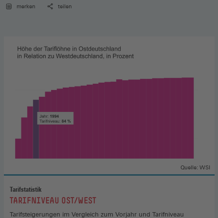
merken
teilen
Quelle: WSI
Tarifstatistik
:
TARIFNIVEAU OST/WEST
Tarifsteigerungen im Vergleich zum Vorjahr und Tarifniveau