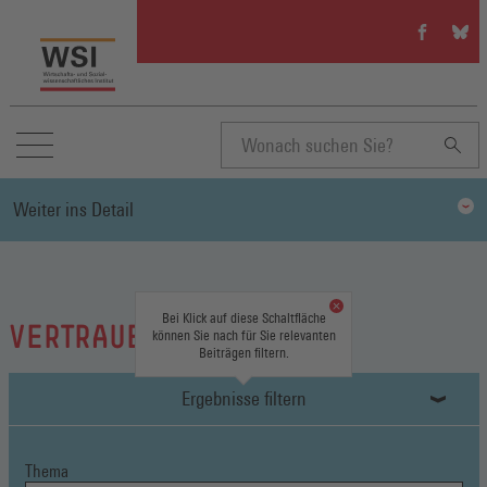
WSI
WSI
auf
auf
Facebook
Blue
(Öffnet
(Öffn
in
in
einem
eine
neuen
neue
Suchbegriff
Fenster)
Fenst
Weiter ins Detail
eingeben
Bei Klick auf diese Schaltfläche
VERTRAUENSLEUTE
können Sie nach für Sie relevanten
Beiträgen filtern.
Ergebnisse filtern
Thema