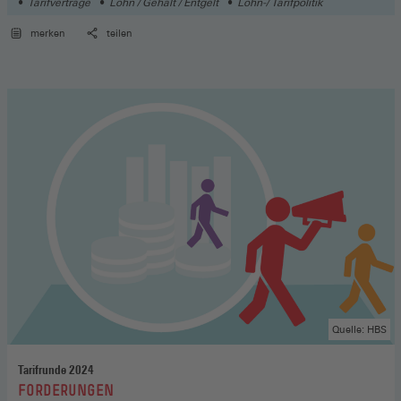
Tarifverträge
Lohn / Gehalt / Entgelt
Lohn-/ Tarifpolitik
merken
teilen
Quelle: HBS
Tarifrunde 2024
:
FORDERUNGEN