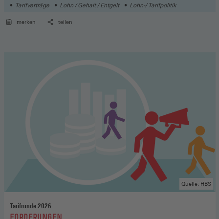
Tarifverträge
Lohn / Gehalt / Entgelt
Lohn-/ Tarifpolitik
merken
teilen
Quelle: HBS
Tarifrunde 2026
:
FORDERUNGEN