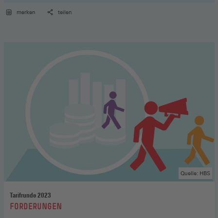
merken
teilen
Quelle: HBS
Tarifrunde 2023
:
FORDERUNGEN