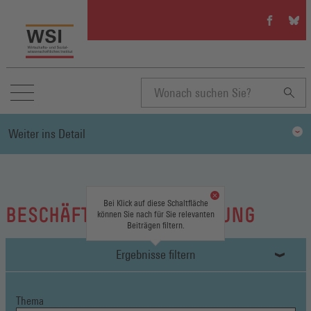
WSI
WSI
auf
auf
Facebook
Blue
(Öffnet
(Öffn
in
in
einem
eine
neuen
neue
Suchbegriff
Fenster)
Fenst
Weiter ins Detail
eingeben
Bei Klick auf diese Schaltfläche
BESCHÄFTIGUNGSSICHERUNG
können Sie nach für Sie relevanten
Beiträgen filtern.
Ergebnisse filtern
Thema