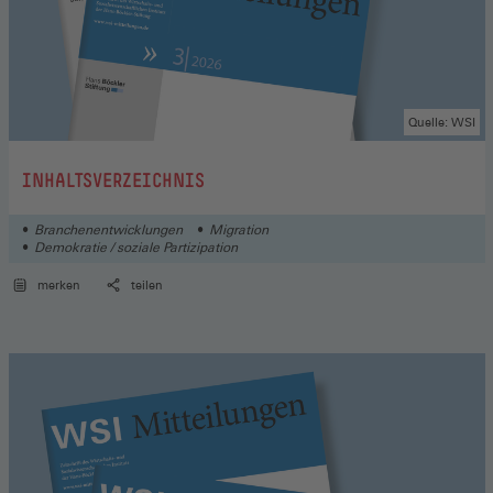
Quelle: WSI
:
INHALTSVERZEICHNIS
Branchenentwicklungen
Migration
Demokratie / soziale Partizipation
merken
teilen