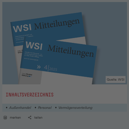
Quelle: WSI
:
INHALTSVERZEICHNIS
Außenhandel
Personal
Vermögensverteilung
merken
teilen