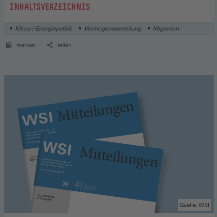
:
INHALTSVERZEICHNIS
Klima-/ Energiepolitik
Vermögensverteilung
Migration
merken
teilen
Quelle: WSI